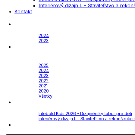
Interiérový dizajn I. – Staviteľstvo a rek
Kontakt
Festival
Archív
2024
2023
Awards
Awards 2026
Archív
2025
2024
2023
2022
2021
2020
Všetky
Academy
Aktuálne
Intebold Kids 2026 - Dizajnérsky tábor pre deti
Interiérový dizajn I. – Staviteľstvo a rekonštruk
Kontakt