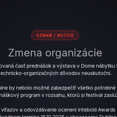
OZNAM / NOTICE
Zmena organizácie
ovaná časť prednášok a výstava v Dome nábytku
technicko-organizačných dôvodov neuskutoční.
íne by nebolo možné zabezpečiť všetko potrebné 
náškový program v rozsahu, ktorú si festival zaslúž
 víťazov a odovzdávanie ocenení Intebold Awards