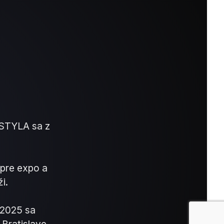
 STYLA sa z
pre expo a
i.
 2025 sa