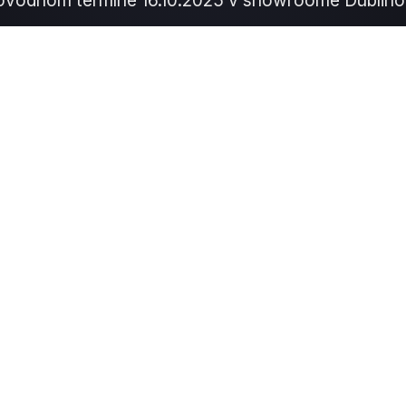
ôvodnom termíne 16.10.2025 v showroome Dublino 
Ďakujeme za pochopenie.