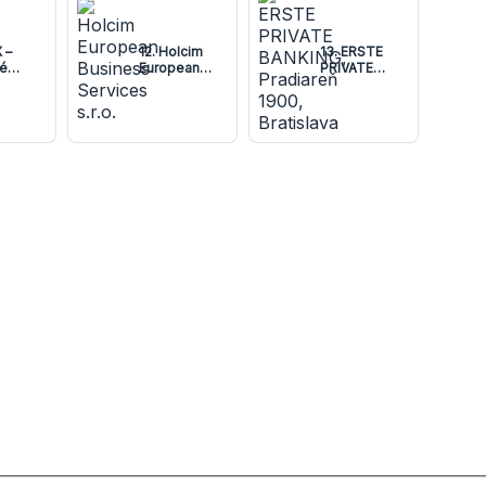
 –
12. Holcim
13. ERSTE
é
European
PRIVATE
ory
Business
BANKING,
Services s.r.o.
Pradiareň
1900,
Bratislava