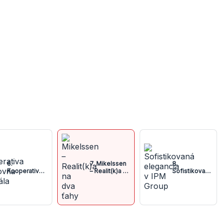
6.
7. Mikelssen
8.
Kooperativa
– Realit(k)a na
Sofistikovaná
poisťovňa
dva ťahy
elegancia v
centrála
IPM Group