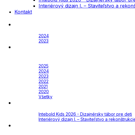
Interiérový dizajn I. – Staviteľstvo a rek
Kontakt
Festival
Archív
2024
2023
Awards
Awards 2026
Archív
2025
2024
2023
2022
2021
2020
Všetky
Academy
Aktuálne
Intebold Kids 2026 - Dizajnérsky tábor pre deti
Interiérový dizajn I. – Staviteľstvo a rekonštruk
Kontakt