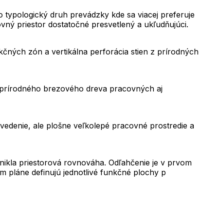
to typologický druh prevádzky kde sa viacej preferuje
vný priestor dostatočné presvetlený a ukľudňujúci.
čných zón a vertikálna perforácia stien z prírodných
m prírodného brezového dreva pracovných aj
vedenie, ale plošne veľkolepé pracovné prostredie a
znikla priestorová rovnováha. Odľahčenie je v prvom
m pláne definujú jednotlivé funkčné plochy p