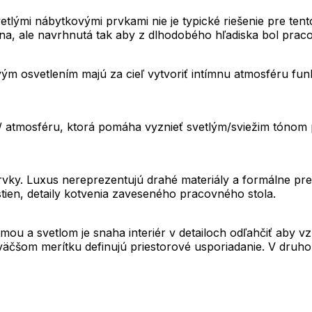
vetlými nábytkovými prvkami nie je typické riešenie pre ten
lna, ale navrhnutá tak aby z dlhodobého hľadiska bol praco
m osvetlením majú za cieľ vytvoriť intímnu atmosféru funk
ú/ atmosféru, ktorá pomáha vyznieť svetlým/sviežim tóno
vky. Luxus nereprezentujú drahé materiály a formálne pre
tien, detaily kotvenia zaveseného pracovného stola.
ou a svetlom je snaha interiér v detailoch odľahčiť aby v
jväčšom merítku definujú priestorové usporiadanie. V druho