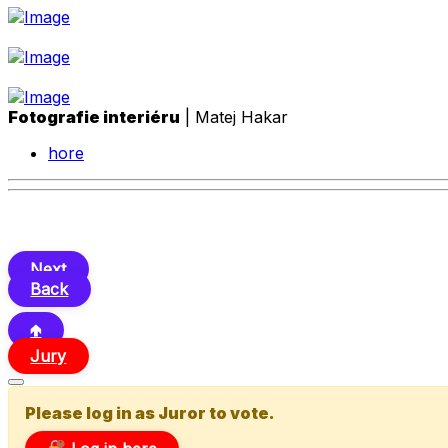
Fotografie interiéru
| Matej Hakar
hore
Next
Back
🢁
Jury
Please log in as Juror to vote.