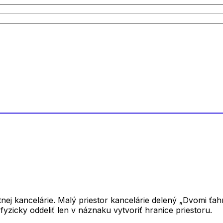
tnej kancelárie. Malý priestor kancelárie delený „Dvomi ťa
yzicky oddeliť len v náznaku vytvoriť hranice priestoru.