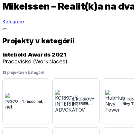
Mikelssen – Realit(k)a na dv
Kategórie
Projekty v kategórii
Intebold Awards 2021
Pracovisko (Workplaces)
13 projektov v kategórii
2. KORKOVÝ
3. Hu
1. resco net.
INTERIÉR
Nivy 
ADVOKÁTOV