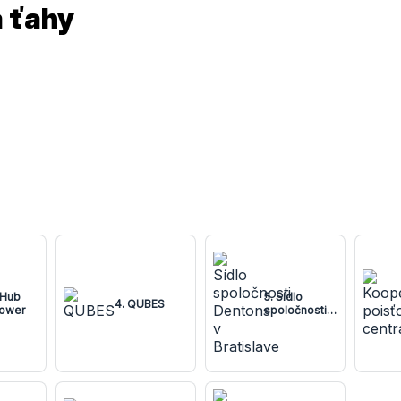
a ťahy
bHub
5. Sídlo
4. QUBES
Tower
spoločnosti
Dentons v
Bratislave