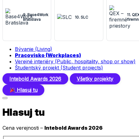
9. Base4Work
11. QEX
10. SLC
Bratislava
firemn
priest
Bývanie (Living)
Pracovisko (Workplaces)
Verejné interiéry (Public, hospitality, shop or show)
Študentský projekt (Student projects)
Intebold Awards 2026
Všetky projekty
Hlasuj tu
Hlasuj tu
Cena verejnosti –
Intebold Awards 2026