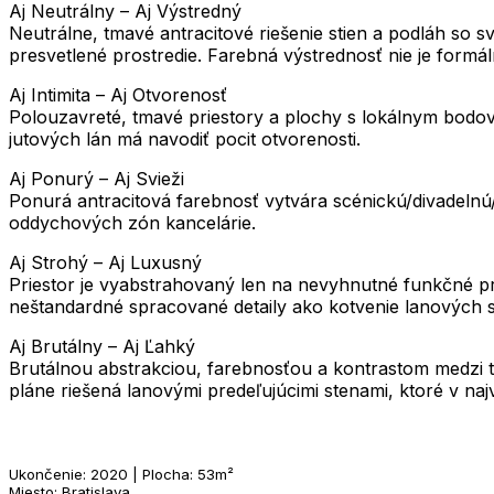
Aj Neutrálny – Aj Výstredný
Neutrálne, tmavé antracitové riešenie stien a podláh so s
presvetlené prostredie. Farebná výstrednosť nie je formá
Aj Intimita – Aj Otvorenosť
Polouzavreté, tmavé priestory a plochy s lokálnym bodový
jutových lán má navodiť pocit otvorenosti.
Aj Ponurý – Aj Svieži
Ponurá antracitová farebnosť vytvára scénickú/divadeln
oddychových zón kancelárie.
Aj Strohý – Aj Luxusný
Priestor je vyabstrahovaný len na nevyhnutné funkčné pr
neštandardné spracované detaily ako kotvenie lanových s
Aj Brutálny – Aj Ľahký
Brutálnou abstrakciou, farebnosťou a kontrastom medzi tm
pláne riešená lanovými predeľujúcimi stenami, ktoré v na
Ukončenie: 2020 | Plocha: 53m²
Miesto: Bratislava