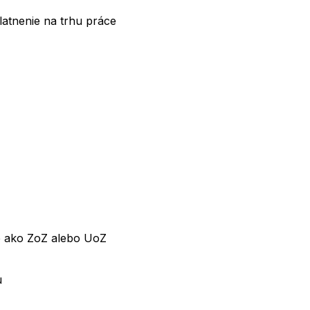
latnenie na trhu práce
e ako ZoZ alebo UoZ
u