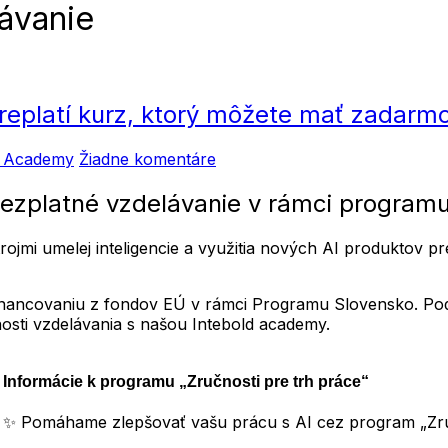
lávanie
preplatí kurz, ktorý môžete mať zadarmo
na
d Academy
Žiadne komentáre
Zručnosti
pre
bezplatné vzdelávanie v rámci program
trh
práce
ojmi umelej inteligencie a využitia nových AI produktov 
–
úrad
práce
lufinancovaniu z fondov EÚ v rámci Programu Slovensko. P
preplatí
osti vzdelávania s našou Intebold academy.
kurz,
ktorý
môžete
Informácie k programu „Zručnosti pre trh práce“
mať
zadarmo.
✨ Pomáhame zlepšovať vašu prácu s AI cez program „Zruč