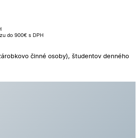
H
rzu do 900€ s DPH
zárobkovo činné osoby), študentov denného