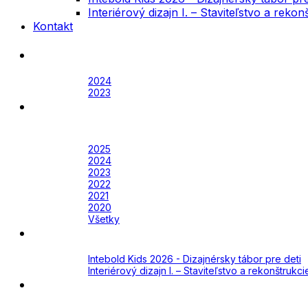
Interiérový dizajn I. – Staviteľstvo a rek
Kontakt
Festival
Archív
2024
2023
Awards
Awards 2026
Archív
2025
2024
2023
2022
2021
2020
Všetky
Academy
Aktuálne
Intebold Kids 2026 - Dizajnérsky tábor pre deti
Interiérový dizajn I. – Staviteľstvo a rekonštruk
Kontakt