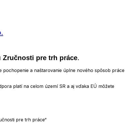
.
u
.
Zručnosti pre trh práce
pre pochopenie a naštarovanie úplne nového spôsob práce
odpora platí na celom území SR a aj vďaka EÚ môžete
nosti pre trh práce“