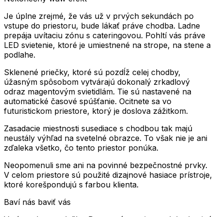
Je úplne zrejmé, že vás už v prvých sekundách po
vstupe do priestoru, bude lákať práve chodba. Ladne
prepája uvítaciu zónu s cateringovou. Pohltí vás práve
LED svietenie, ktoré je umiestnené na strope, na stene a
podlahe.
Sklenené priečky, ktoré sú pozdĺž celej chodby,
úžasným spôsobom vytvárajú dokonalý zrkadlový
odraz magentovým svietidlám. Tie sú nastavené na
automatické časové spúšťanie. Ocitnete sa vo
futuristickom priestore, ktorý je doslova zážitkom.
Zasadacie miestnosti susediace s chodbou tak majú
neustály výhľad na svetelné obrazce. To však nie je ani
zďaleka všetko, čo tento priestor ponúka.
Neopomenuli sme ani na povinné bezpečnostné prvky.
V celom priestore sú použité dizajnové hasiace prístroje,
ktoré korešpondujú s farbou klienta.
Baví nás baviť vás