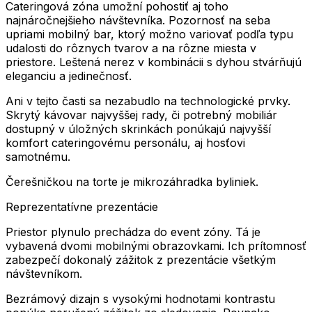
Cateringová zóna umožní pohostiť aj toho
najnáročnejšieho návštevníka. Pozornosť na seba
upriami mobilný bar, ktorý možno variovať podľa typu
udalosti do rôznych tvarov a na rôzne miesta v
priestore. Leštená nerez v kombinácii s dyhou stvárňujú
eleganciu a jedinečnosť.
Ani v tejto časti sa nezabudlo na technologické prvky.
Skrytý kávovar najvyššej rady, či potrebný mobiliár
dostupný v úložných skrinkách ponúkajú najvyšší
komfort cateringovému personálu, aj hosťovi
samotnému.
Čerešničkou na torte je mikrozáhradka byliniek.
Reprezentatívne prezentácie
Priestor plynulo prechádza do event zóny. Tá je
vybavená dvomi mobilnými obrazovkami. Ich prítomnosť
zabezpečí dokonalý zážitok z prezentácie všetkým
návštevníkom.
Bezrámový dizajn s vysokými hodnotami kontrastu