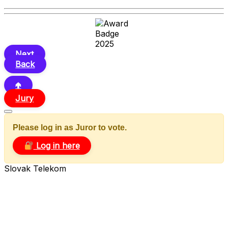
Next
Back
🢁
Jury
Please log in as Juror to vote.
Log in here
Slovak Telekom