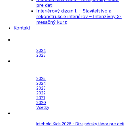
pre deti
Interiérový dizajn I. – Staviteľstvo a
rekonštrukcie interiérov – Intenzívny 3-
mesačný kurz
Kontakt
Festival
Archív
2024
2023
Awards
Awards 2026
Archív
2025
2024
2023
2022
2021
2020
Všetky
Academy
Aktuálne
Intebold Kids 2026 - Dizajnérsky tábor pre deti