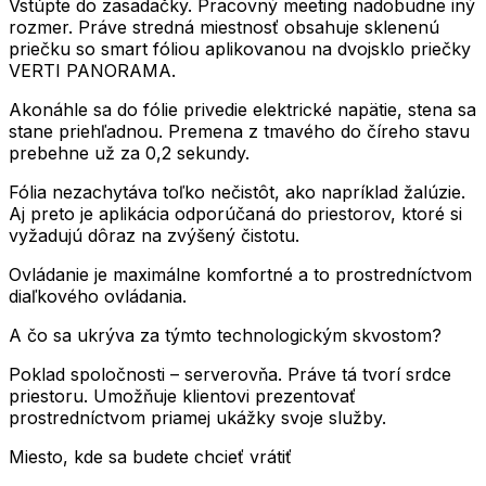
Vstúpte do zasadačky. Pracovný meeting nadobudne iný
rozmer. Práve stredná miestnosť obsahuje sklenenú
priečku so smart fóliou aplikovanou na dvojsklo priečky
VERTI PANORAMA.
Akonáhle sa do fólie privedie elektrické napätie, stena sa
stane priehľadnou. Premena z tmavého do číreho stavu
prebehne už za 0,2 sekundy.
Fólia nezachytáva toľko nečistôt, ako napríklad žalúzie.
Aj preto je aplikácia odporúčaná do priestorov, ktoré si
vyžadujú dôraz na zvýšený čistotu.
Ovládanie je maximálne komfortné a to prostredníctvom
diaľkového ovládania.
A čo sa ukrýva za týmto technologickým skvostom?
Poklad spoločnosti – serverovňa. Práve tá tvorí srdce
priestoru. Umožňuje klientovi prezentovať
prostredníctvom priamej ukážky svoje služby.
Miesto, kde sa budete chcieť vrátiť