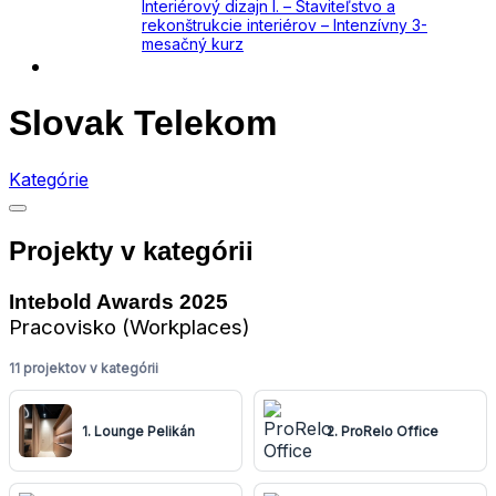
Interiérový dizajn I. – Staviteľstvo a
rekonštrukcie interiérov – Intenzívny 3-
mesačný kurz
Kontakt
Slovak Telekom
Kategórie
Projekty v kategórii
Intebold Awards 2025
Pracovisko (Workplaces)
11 projektov v kategórii
1. Lounge Pelikán
2. ProRelo Office