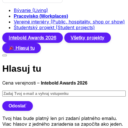
Bývanie (Living)
Pracovisko (Workplaces)
Verejné interiéry (Public, hospitality, shop or show)
Študentský projekt (Student projects)
Intebold Awards 2026
Všetky projekty
Hlasuj tu
Hlasuj tu
Cena verejnosti –
Intebold Awards 2026
Tvoj hlas bude platný len pri zadaní platného emailu.
Viac hlasov z jedného zariadenia sa započíta ako jeden.