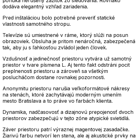
ponúka nerušený zážitok zo sledovania. Rovnako
dodáva elegantný vzhľad zariadenia.
Pred inštaláciou bolo potrebné preveriť statické
vlastnosti samotného stropu.
Televízie sú umiestnené v ráme, ktorý slúži na posun
obrazoviek. Obsluha je pritom nenáročná, zabezpečená
tak, aby ju s ľahkosťou zvládol jeden človek.
Vzdušnosť a jedinečnosť priestoru vytvára už samotný
priestor v tvare písmena L. Aj tento fakt odstráni pocit
preplnenosti priestoru a zároveň sa všetkým
poslucháčom dostane rovnakej pozornosti.
Anonymitu priestoru narušia veľkoformátové nákresy
na stenách, ktoré zachytávajú moderným umením
mesto Bratislava a to práve vo farbách klienta.
Dynamika, nadčasovosť a dizajnovú prepojenosť dvoch
priestorov zabezpečujú v tejto zóne atypické svietidlá.
Záver priestoru patrí výraznej magentovej zasadačke.
Žiarivú farbu netvorí len stena, ale aj akustické prvky na