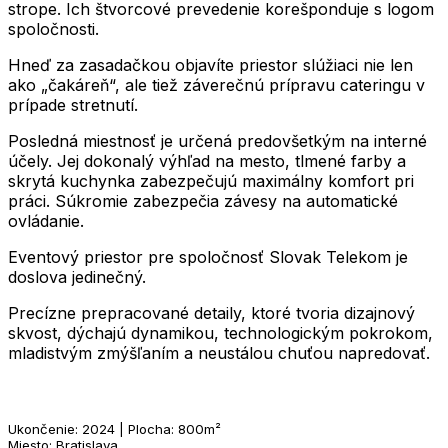
strope. Ich štvorcové prevedenie korešponduje s logom
spoločnosti.
Hneď za zasadačkou objavíte priestor slúžiaci nie len
ako „čakáreň“, ale tiež záverečnú prípravu cateringu v
prípade stretnutí.
Posledná miestnosť je určená predovšetkým na interné
účely. Jej dokonalý výhľad na mesto, tlmené farby a
skrytá kuchynka zabezpečujú maximálny komfort pri
práci. Súkromie zabezpečia závesy na automatické
ovládanie.
Eventový priestor pre spoločnosť Slovak Telekom je
doslova jedinečný.
Precízne prepracované detaily, ktoré tvoria dizajnový
skvost, dýchajú dynamikou, technologickým pokrokom,
mladistvým zmýšľaním a neustálou chuťou napredovať.
Ukončenie: 2024 | Plocha: 800m²
Miesto: Bratislava