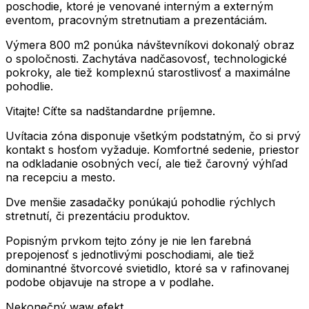
poschodie, ktoré je venované interným a externým
eventom, pracovným stretnutiam a prezentáciám.
Výmera 800 m2 ponúka návštevníkovi dokonalý obraz
o spoločnosti. Zachytáva nadčasovosť, technologické
pokroky, ale tiež komplexnú starostlivosť a maximálne
pohodlie.
Vitajte! Cíťte sa nadštandardne príjemne.
Uvítacia zóna disponuje všetkým podstatným, čo si prvý
kontakt s hosťom vyžaduje. Komfortné sedenie, priestor
na odkladanie osobných vecí, ale tiež čarovný výhľad
na recepciu a mesto.
Dve menšie zasadačky ponúkajú pohodlie rýchlych
stretnutí, či prezentáciu produktov.
Popisným prvkom tejto zóny je nie len farebná
prepojenosť s jednotlivými poschodiami, ale tiež
dominantné štvorcové svietidlo, ktoré sa v rafinovanej
podobe objavuje na strope a v podlahe.
Nekonečný waw efekt