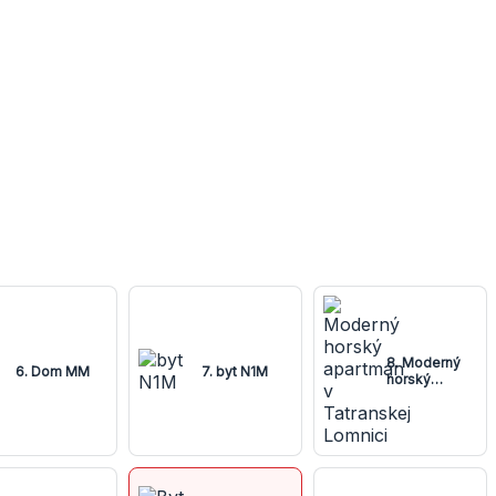
8. Moderný
6. Dom MM
7. byt N1M
horský
apartmán v
Tatranskej
Lomnici