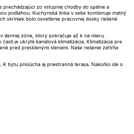
le prechádzajúci zo vstupnej chodby do spálne a
enou podlahou. Kuchynská linka v sebe kombinuje matný
h skriniek bolo osvetlenie pracovnej dosky riešené
v dennej zóne, ktorý pokračuje až k na mieru
sti je ukrytá kanálová klimatizácia. Klimatizácia pre
ené pred presklenými stenami. Naše riešenie zahŕňa
K bytu prislúcha aj priestranná terasa. Nakoľko ide o