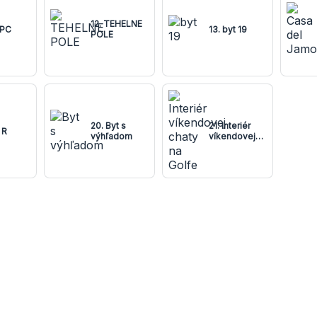
12. TEHELNE
 PC
13. byt 19
POLE
20. Byt s
21. Interiér
 R
výhľadom
víkendovej
chaty na
Golfe