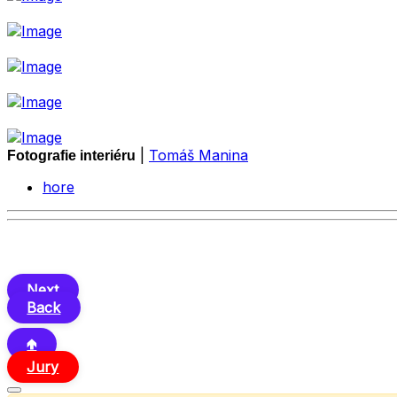
|
Tomáš Manina
Fotografie interiéru
hore
Next
Back
🢁
Jury