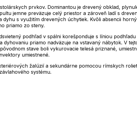
o-stolárskych prvkov. Dominantou je drevený obklad, plynu
ltu jemne preväzuje celý priestor a zároveň ladí s drev
dyhu s využitím drevených úchytiek. Kvôli absencii hornýc
o priamo zo steny.
svietený podhľad v spálni korešponduje s líniou podhľadu 
dyhovaniu priamo nadväzuje na vstavaný nábytok. V tejto ča
pôvodnom stave boli vykurovacie telesá priznané, umiestn
onvektory umiestnené.
eriérových žalúzií a sekundárne pomocou rímskych roliet. 
závlahového systému.