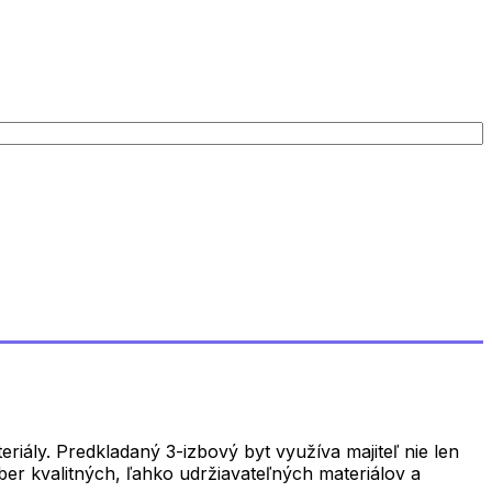
riály. Predkladaný 3-izbový byt využíva majiteľ nie len
ýber kvalitných, ľahko udržiavateľných materiálov a