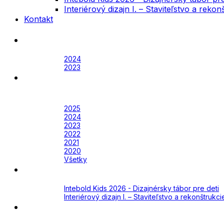
Interiérový dizajn I. – Staviteľstvo a rek
Kontakt
Festival
Archív
2024
2023
Awards
Awards 2026
Archív
2025
2024
2023
2022
2021
2020
Všetky
Academy
Aktuálne
Intebold Kids 2026 - Dizajnérsky tábor pre deti
Interiérový dizajn I. – Staviteľstvo a rekonštruk
Kontakt