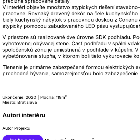
precízne spracované detaily.
V interiéri objavíte množstvo atypických riešení stavebn
pracovne. Rovnaký drevený dekór na čele kuchynského pu
biely kuchynský nábytok s pracovnou doskou z Corianu a 
atypicky pomocou zabudovaného LED pásu vystupujúceh
V priestore sú realizované dve úrovne SDK podhľadu. Pod
vyhotovenej obývacej stene. Časť podhľadu v spálni vďaka 
spoločenskú zónu je umiestnená v podhľade v kúpeľni. V 
vybetónovanie stupňa, v ktorom boli tieto vykurovacie k
Tienenie je primárne zabezpečené formou elektrických ext
prechodné bývanie, samozrejmosťou bolo zabezpečenie 
Ukončenie: 2020 | Plocha: 118m²
Miesto: Bratislava
Autori interiéru
Autor Projektu