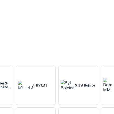
riér 3-
4. BYT_43
5. Byt Bojnice
žného