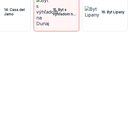
14. Casa del
15. Byt s
16. Byt Lipany
Jamo
výhľadom na
Dunaj