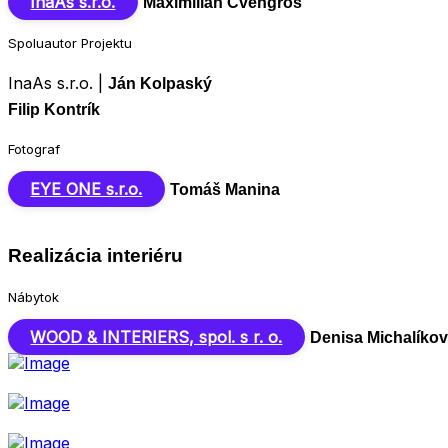
InaAs s.r.o.
Maximilián Cvengroš
Spoluautor Projektu
InaAs s.r.o. |
Ján Kolpaský
Filip Kontrík
Fotograf
EYE ONE s.r.o.
Tomáš Manina
Realizácia interiéru
Nábytok
WOOD & INTERIERS, spol. s r. o.
Denisa Michalíko