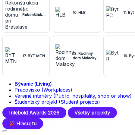
9.
10. HLB
11. Byt
Rekonštrukcia
rodinného
domu pri
Bratislave
18. Rodinný
17. BYT MTN
19. Byt
dom Malacky
Bývanie (Living)
Pracovisko (Workplaces)
Verejné interiéry (Public, hospitality, shop or show)
Študentský projekt (Student projects)
Intebold Awards 2026
Všetky projekty
Hlasuj tu