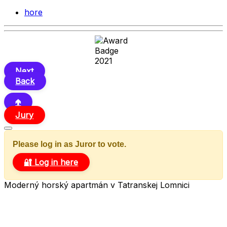
hore
Next
Back
🢁
Jury
Please log in as Juror to vote.
🔐 Log in here
Moderný horský apartmán v Tatranskej Lomnici