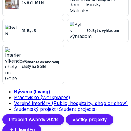
18. Rodinný dom
17. BYT MTN
Malacky
19. Byt R
20. Byt s výhľadom
21. Interiér víkendovej
chaty na Golfe
Bývanie (Living)
Pracovisko (Workplaces)
Verejné interiéry (Public, hospitality, shop or show)
Študentský projekt (Student projects)
Intebold Awards 2026
Všetky projekty
🎉 Hlasuj tu