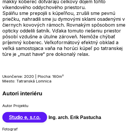
mäkký koberec dotvárajú celkový dojem tohto
víkendového oddychového priestoru.
Spálňu sme prepojili s kúpeľňou, zrušili sme pevnú
priečku, nahradili sme ju dymovými sklami osadenými v
čiernych kovových rámoch. Rovnakým spôsobom sme
opticky oddelili šatník. Vďaka tomuto riešeniu priestor
pôsobí vzdušne a útulne zároveň. Nemôže chýbať
príjemný koberec. Veľkoformátový efektný obklad a
veľká samostojaca vaňa na horúci kúpeľ po tatranskej
túre je „must have“ pre dokonalý relax.
Ukončenie: 2020 | Plocha: 160m²
Miesto: Tatranská Lomnica
Autori interiéru
Autor Projektu
Studio e, s.r.o.
Ing. arch. Erik Pastucha
Fotograf