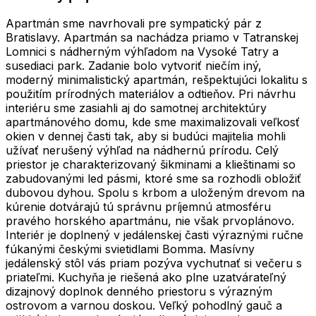
Apartmán sme navrhovali pre sympatický pár z
Bratislavy. Apartmán sa nachádza priamo v Tatranskej
Lomnici s nádherným výhľadom na Vysoké Tatry a
susediaci park. Zadanie bolo vytvoriť niečím iný,
moderný minimalistický apartmán, rešpektujúci lokalitu s
použitím prírodných materiálov a odtieňov. Pri návrhu
interiéru sme zasiahli aj do samotnej architektúry
apartmánového domu, kde sme maximalizovali veľkosť
okien v dennej časti tak, aby si budúci majitelia mohli
užívať nerušený výhľad na nádhernú prírodu. Celý
priestor je charakterizovaný šikminami a klieštinami so
zabudovanými led pásmi, ktoré sme sa rozhodli obložiť
dubovou dyhou. Spolu s krbom a uloženým drevom na
kúrenie dotvárajú tú správnu príjemnú atmosféru
pravého horského apartmánu, nie však prvoplánovo.
Interiér je doplnený v jedálenskej časti výraznými ručne
fúkanými českými svietidlami Bomma. Masívny
jedálenský stôl vás priam pozýva vychutnať si večeru s
priateľmi. Kuchyňa je riešená ako plne uzatvárateľný
dizajnový doplnok denného priestoru s výrazným
ostrovom a varnou doskou. Veľký pohodlný gauč a