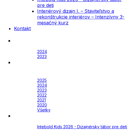
pre deti
Interiérový dizajn I. – Staviteľstvo a
rekonštrukcie interiérov – Intenzívny 3-
mesačný kurz
Kontakt
Festival
Archív
2024
2023
Awards
Awards 2026
Archív
2025
2024
2023
2022
2021
2020
Všetky
Academy
Aktuálne
Intebold Kids 2026 - Dizajnérsky tábor pre deti