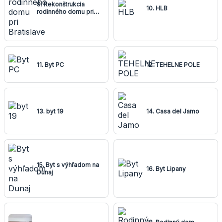
9. Rekonštrukcia
10. HLB
rodinného domu pri
Bratislave
11. Byt PC
12. TEHELNE POLE
13. byt 19
14. Casa del Jamo
15. Byt s výhľadom na
16. Byt Lipany
Dunaj