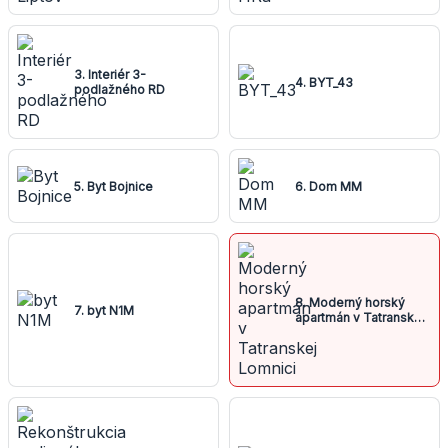
3. Interiér 3-
4. BYT_43
podlažného RD
5. Byt Bojnice
6. Dom MM
8. Moderný horský
7. byt N1M
apartmán v Tatranskej
Lomnici