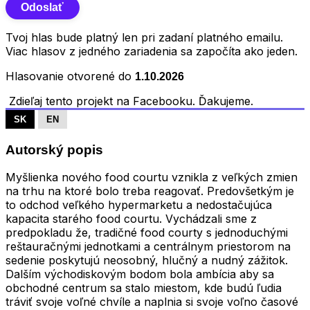
Tvoj hlas bude platný len pri zadaní platného emailu.
Viac hlasov z jedného zariadenia sa započíta ako jeden.
Hlasovanie otvorené do
1.10.2026
Zdieľaj tento projekt na Facebooku. Ďakujeme.
SK
EN
Autorský popis
Myšlienka nového food courtu vznikla z veľkých zmien
na trhu na ktoré bolo treba reagovať. Predovšetkým je
to odchod veľkého hypermarketu a nedostačujúca
kapacita starého food courtu. Vychádzali sme z
predpokladu že, tradičné food courty s jednoduchými
reštauračnými jednotkami a centrálnym priestorom na
sedenie poskytujú neosobný, hlučný a nudný zážitok.
Dalším východiskovým bodom bola ambícia aby sa
obchodné centrum sa stalo miestom, kde budú ľudia
tráviť svoje voľné chvíle a naplnia si svoje voľno časové