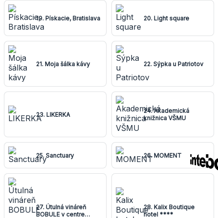
19. Pískacie, Bratislava
20. Light square
21. Moja šálka kávy
22. Sýpka u Patriotov
24. Akademická
23. LIKERKA
knižnica VŠMU
25. Sanctuary
26. MOMENT
27. Útulná vináreň
28. Kalix Boutique
BOBULE v centre
hotel ****