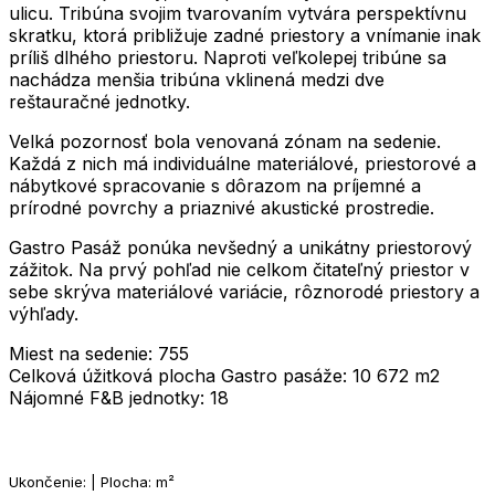
ulicu. Tribúna svojim tvarovaním vytvára perspektívnu
skratku, ktorá približuje zadné priestory a vnímanie inak
príliš dlhého priestoru. Naproti veľkolepej tribúne sa
nachádza menšia tribúna vklinená medzi dve
reštauračné jednotky.
Velká pozornosť bola venovaná zónam na sedenie.
Každá z nich má individuálne materiálové, priestorové a
nábytkové spracovanie s dôrazom na príjemné a
prírodné povrchy a priaznivé akustické prostredie.
Gastro Pasáž ponúka nevšedný a unikátny priestorový
zážitok. Na prvý pohľad nie celkom čitateľný priestor v
sebe skrýva materiálové variácie, rôznorodé priestory a
výhľady.
Miest na sedenie: 755
Celková úžitková plocha Gastro pasáže: 10 672 m2
Nájomné F&B jednotky: 18
Ukončenie: | Plocha: m²