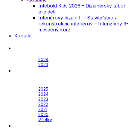
Intebold Kids 2026 - Dizajnérsky tábor
pre deti
Interiérový dizajn I. – Staviteľstvo a
rekonštrukcie interiérov – Intenzívny 3-
mesačný kurz
Kontakt
Festival
Archív
2024
2023
Awards
Awards 2026
Archív
2025
2024
2023
2022
2021
2020
Všetky
Academy
Aktuálne