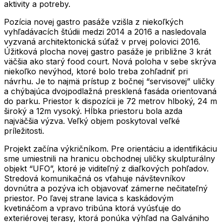
aktivity a potreby.
Pozícia novej gastro pasáže vzišla z niekoľkých
vyhľadávacích štúdii medzi 2014 a 2016 a nasledovala
vyzvaná architektonická súťaž v prvej polovici 2016.
Úžitková plocha novej gastro pasáže je približne 3 krát
väčšia ako starý food court. Nová poloha v sebe skrýva
niekoľko nevýhod, ktoré bolo treba zohľadniť pri
návrhu. Je to najmä prístup z bočnej “servisovej” uličky
a chýbajúca dvojpodlažná presklená fasáda orientovaná
do parku. Priestor k dispozícii je 72 metrov hlboký, 24 m
široký a 12m vysoký. Hĺbka priestoru bola azda
najväčšia výzva. Veľký objem poskytoval veľké
príležitosti.
Projekt začína výkričníkom. Pre orientáciu a identifikáciu
sme umiestnili na hranicu obchodnej uličky skulpturálny
objekt “UFO”, ktoré je viditeľný z diaľkových pohľadov.
Stredová komunikačná os vťahuje návštevníkov
dovnútra a pozýva ich objavovať zámerne nečitateľný
priestor. Po ľavej strane lavica s kaskádovým
kvetináčom a vpravo tribúna ktorá vyúsťuje do
exteriérovej terasy, ktorá ponúka výhľad na Galvániho