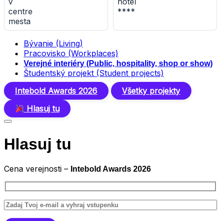
mesta
Bývanie (Living)
Pracovisko (Workplaces)
Verejné interiéry (Public, hospitality, shop or show)
Študentský projekt (Student projects)
Intebold Awards 2026
Všetky projekty
Hlasuj tu
Hlasuj tu
Cena verejnosti –
Intebold Awards 2026