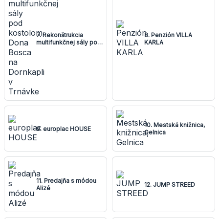
7. Rekonštrukcia
8. Penzión VILLA
multifunkčnej sály pod
KARLA
kostolom Dona Bosca
na Dornkapli v Trnávke
10. Mestská knižnica,
9. europlac HOUSE
Gelnica
11. Predajňa s módou
12. JUMP STREED
Alizé