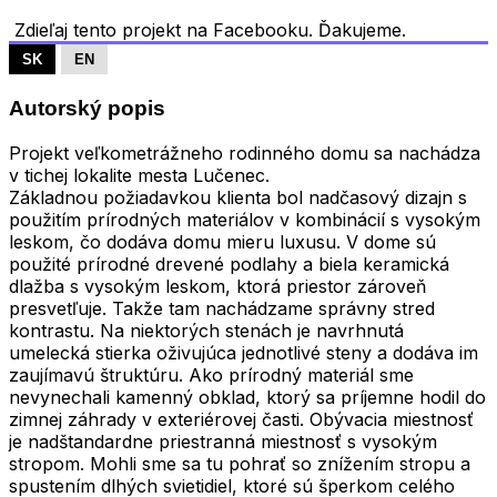
Zdieľaj tento projekt na Facebooku. Ďakujeme.
SK
EN
Autorský popis
Projekt veľkometrážneho rodinného domu sa nachádza
v tichej lokalite mesta Lučenec.
Základnou požiadavkou klienta bol nadčasový dizajn s
použitím prírodných materiálov v kombinácií s vysokým
leskom, čo dodáva domu mieru luxusu. V dome sú
použité prírodné drevené podlahy a biela keramická
dlažba s vysokým leskom, ktorá priestor zároveň
presvetľuje. Takže tam nachádzame správny stred
kontrastu. Na niektorých stenách je navrhnutá
umelecká stierka oživujúca jednotlivé steny a dodáva im
zaujímavú štruktúru. Ako prírodný materiál sme
nevynechali kamenný obklad, ktorý sa príjemne hodil do
zimnej záhrady v exteriérovej časti. Obývacia miestnosť
je nadštandardne priestranná miestnosť s vysokým
stropom. Mohli sme sa tu pohrať so znížením stropu a
spustením dlhých svietidiel, ktoré sú šperkom celého