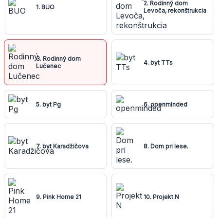
2. Rodinný dom
1. BUO
Levoča, rekonštrukcia
3. Rodinný dom
4. byt TTs
Lučenec
5. byt Pg
6. openminded
7. byt Karadžičova
8. Dom pri lese.
9. Pink Home 21
10. Projekt N