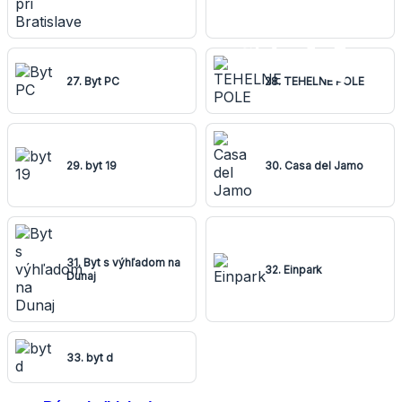
27. Byt PC
28. TEHELNE POLE
29. byt 19
30. Casa del Jamo
31. Byt s výhľadom na
32. Einpark
Dunaj
33. byt d