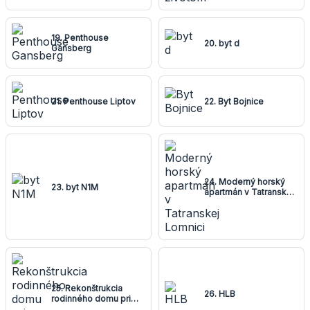
19. Penthouse
20. byt d
Gansberg
21. Penthouse Liptov
22. Byt Bojnice
24. Moderný horský
23. byt N1M
apartmán v Tatranskej
Lomnici
25. Rekonštrukcia
26. HLB
rodinného domu pri
Bratislave