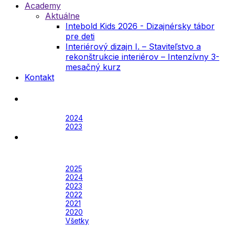
Academy
Aktuálne
Intebold Kids 2026 - Dizajnérsky tábor
pre deti
Interiérový dizajn I. – Staviteľstvo a
rekonštrukcie interiérov – Intenzívny 3-
mesačný kurz
Kontakt
Festival
Archív
2024
2023
Awards
Awards 2026
Archív
2025
2024
2023
2022
2021
2020
Všetky