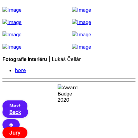
| Lukáš Čellár
Fotografie interiéru
hore
Next
Back
🢁
Jury