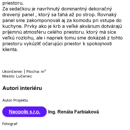
priestoru.
Za sedačkou je navrhnutý dominantný dekoračný
drevený panel , ktorý sa ťahá až po strop. Rovnaký
panel sme zakomponovali aj za komodu pri vstupe do
kuchyne. Prvky ako je krb a veľké akvárium dotvárajú
príjemnú atmosféru celého priestoru. ktorý má síce
veľkú rozlohu, ale i napriek tomu sme dokázali z tohto
priestoru vykúzliť očarujúci priestor k spokojnosti
klienta.
Ukončenie: | Plocha: m²
Miesto: Lučenec
Autori interiéru
Autor Projektu
Neopolis s.r.o.
Ing. Renáta Farbiaková
Fotograf