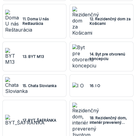
11. Doma U nás
12. Rezidenčný dom za
Reštaurácia
Košicami
14. Byt pre otvorenú
13. BYT M13
koncepciu
15. Chata Slovianka
16. I O
18. Rezidenčný dom,
17. BYT_ŠAFRÁNKA
interiér preverený
životom