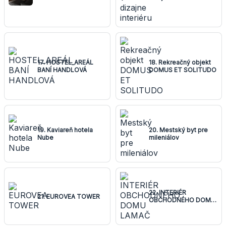
17. HOSTEL_AREÁL
18. Rekreačný objekt
BANÍ HANDLOVÁ
DOMUS ET SOLITUDO
19. Kaviareň hotela
20. Mestský byt pre
Nube
mileniálov
22. INTERIÉR
21. EUROVEA TOWER
OBCHODNÉHO DOMU
LAMAČ