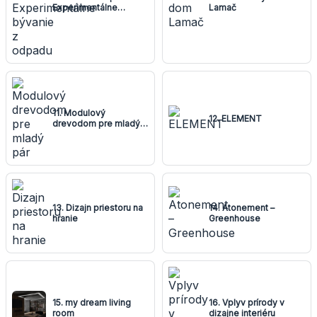
Experimentálne
Lamač
bývanie z odpadu
11. Modulový
12. ELEMENT
drevodom pre mladý
pár
13. Dizajn priestoru na
14. Atonement –
hranie
Greenhouse
15. my dream living
16. Vplyv prírody v
room
dizajne interiéru