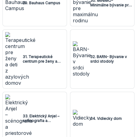
30. MINIMO-
29. Bauhaus Campus
Minimálne bývanie pre
maximálnu rodinu
31. Terapeutické
32. BARN- Bývanie v
centrum pre ženy a
srdci stodoly
deti z azylových
domov
33. Elektrický Anjel –
34. Vidiecky dom
scénografia a
priestorové riešene