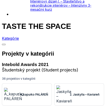
Interiérový dizajn I. – Staviteľstvo a
rekonštrukcie interiérov – Intenzívny 3-
mesačný kurz
Kontakt
TASTE THE SPACE
Kategórie
Projekty v kategórii
Intebold Awards 2021
Študentský projekt (Student projects)
36 projektov v kategórii
1. A_kapurko PALÁREŇ
2. Jaskyňa – Kaviareň