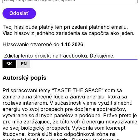
Tvoj hlas bude platný len pri zadaní platného emailu.
Viac hlasov z jedného zariadenia sa započíta ako jeden.
Hlasovanie otvorené do
1.10.2026
Zdieľaj tento projekt na Facebooku. Ďakujeme.
SK
EN
Autorský popis
Pri spracovaní témy “TASTE THE SPACE” som sa
zamerala na slnečné lúče a žiarivú energiu, ktorá sa
rozlieva interierom. V súčastnosti vieme využit slnečnú
energiu vo svoj prospech pre dobíjanie spotrebičov,
vytváranie solárnych panelov a podobne. Práve preto je
pre mňa zarážajúce, že túto voľnú energiu nevyužívame
vo svoj biologický prospech. Vytvorila som koncept
študovne, ktorá slúži ako odpočinková zóna na