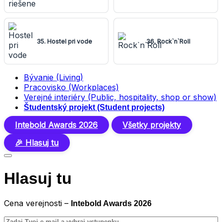
35. Hostel pri vode
36. Rock`n`Roll
Bývanie (Living)
Pracovisko (Workplaces)
Verejné interiéry (Public, hospitality, shop or show)
Študentský projekt (Student projects)
Intebold Awards 2026
Všetky projekty
🎉 Hlasuj tu
Hlasuj tu
Cena verejnosti –
Intebold Awards 2026