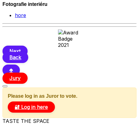
Fotografie interiéru
hore
Next
Back
🢁
Jury
Please log in as Juror to vote.
🔐 Log in here
TASTE THE SPACE