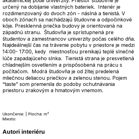
akademickej pôde univerzity. Priestor študovne je
určený na dobíjanie vlastných bateriek. Interiér je
rozdimenzovaný do dvoch zón - náslná a tienistá. V
oboch zónach sa nachádzajú študovne a odpočinkové
kóje. Presklenná priečka budovy je orientovaná na
západnú stranu. Študovňa je sprístupnená pre
študentov a zamestnancov univerzity počas celého dňa.
Najideálnejší čas na trávenie pobytu v priestore je medzi
14:00- 17:00, kedy miestnosťou prenikajú teplé slnečné
lúče zapadajúceho slnka. Tienistá strana je presvetlená
chladnejším osvetlením a prispôsobená na prácu s
počítačom. Modrá študovňa je od žltej predelená
mliečnou deliacou priečkov a zelenou stenou. Pojem
“taste” som premenila do podoby ochutnávania
priestoru zrakovým a hmatovým vnemom.
Ukončenie: | Plocha: m²
Miesto:
Autori interiéru