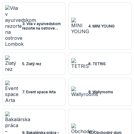
3. Vila v ayurvedskom
4. MINI YOUNG
rezorte na ostrove
Lombok
5. Zlatý rez
6. TETRIS
7. Event space Arta
8. Wallyrooms
9. Bakalárska práca –
10. Obchodný dom