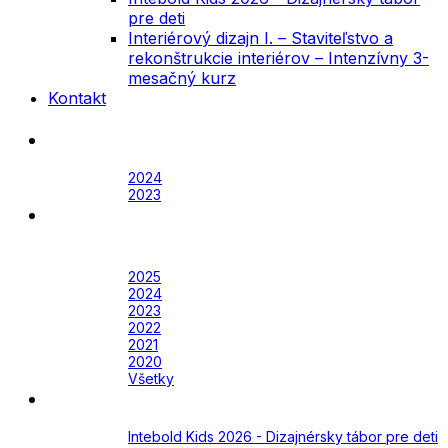
pre deti
Interiérový dizajn I. – Staviteľstvo a
rekonštrukcie interiérov – Intenzívny 3-
mesačný kurz
Kontakt
Festival
Archív
2024
2023
Awards
Awards 2026
Archív
2025
2024
2023
2022
2021
2020
Všetky
Academy
Aktuálne
Intebold Kids 2026 - Dizajnérsky tábor pre deti