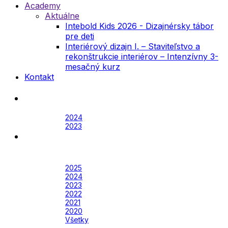
Academy
Aktuálne
Intebold Kids 2026 - Dizajnérsky tábor
pre deti
Interiérový dizajn I. – Staviteľstvo a
rekonštrukcie interiérov – Intenzívny 3-
mesačný kurz
Kontakt
Festival
Archív
2024
2023
Awards
Awards 2026
Archív
2025
2024
2023
2022
2021
2020
Všetky