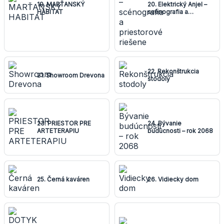
19. MARŤANSKÝ
20. Elektrický Anjel –
HABITAT
scénografia a
priestorové riešene
22. Rekonštrukcia
21. Showroom Drevona
stodoly
23. PRIESTOR PRE
24. Bývanie
ARTETERAPIU
budúcnosti – rok 2068
25. Černá kaváren
26. Vidiecky dom