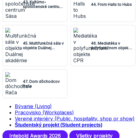
43. Kultúrno-
44. From Halls to Hubs
spoločenské centrum
Sása
45. Multifunkčná sála v
46. Mediatéka v
objekte Duálnej
polyfunkčnom objekte
akadémie
CPR
47. Dom dôchodcov
Rača
Bývanie (Living)
Pracovisko (Workplaces)
Verejné interiéry (Public, hospitality, shop or show)
Študentský projekt (Student projects)
Intebold Awards 2026
Všetky projekty