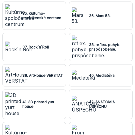
35. Kultúrno-
36. Mars 53.
spoločenské centrum
38. reflex. pohyb.
37. Rock`n`Roll
prispôsobenie.
39. ArtHouse VERSTAT
40. Mediatéka
41. 3D printed yurt
42. ANATÓMIA
house
ÚSPECHU