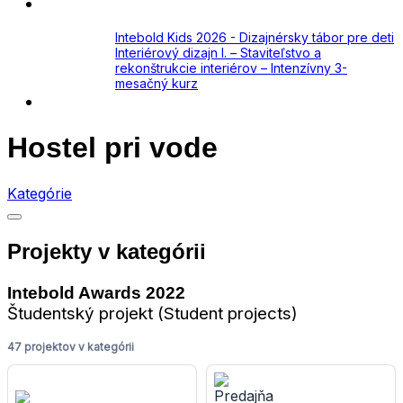
Academy
Aktuálne
Intebold Kids 2026 - Dizajnérsky tábor pre deti
Interiérový dizajn I. – Staviteľstvo a
rekonštrukcie interiérov – Intenzívny 3-
mesačný kurz
Kontakt
Hostel pri vode
Kategórie
Projekty v kategórii
Intebold Awards 2022
Študentský projekt (Student projects)
47 projektov v kategórii