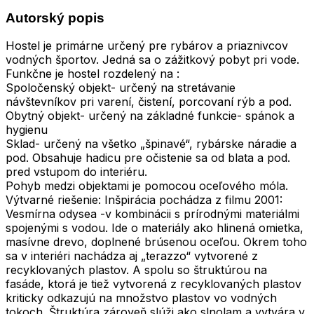
Autorský popis
Hostel je primárne určený pre rybárov a priaznivcov
vodných športov. Jedná sa o zážitkový pobyt pri vode.
Funkčne je hostel rozdelený na :
Spoločenský objekt- určený na stretávanie
návštevníkov pri varení, čistení, porcovaní rýb a pod.
Obytný objekt- určený na základné funkcie- spánok a
hygienu
Sklad- určený na všetko „špinavé“, rybárske náradie a
pod. Obsahuje hadicu pre očistenie sa od blata a pod.
pred vstupom do interiéru.
Pohyb medzi objektami je pomocou oceľového móla.
Výtvarné riešenie: Inšpirácia pochádza z filmu 2001:
Vesmírna odysea -v kombinácii s prírodnými materiálmi
spojenými s vodou. Ide o materiály ako hlinená omietka,
masívne drevo, doplnené brúsenou oceľou. Okrem toho
sa v interiéri nachádza aj „terazzo“ vytvorené z
recyklovaných plastov. A spolu so štruktúrou na
fasáde, ktorá je tiež vytvorená z recyklovaných plastov
kriticky odkazujú na množstvo plastov vo vodných
tokoch. Štruktúra zároveň slúži ako slnolam a vytvára v