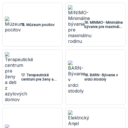
16. MINIMO- Minimálne
15. Múzeum pocitov
bývanie pre maximálnu
rodinu
17. Terapeutické
18. BARN- Bývanie v
centrum pre ženy a
srdci stodoly
deti z azylových
domov