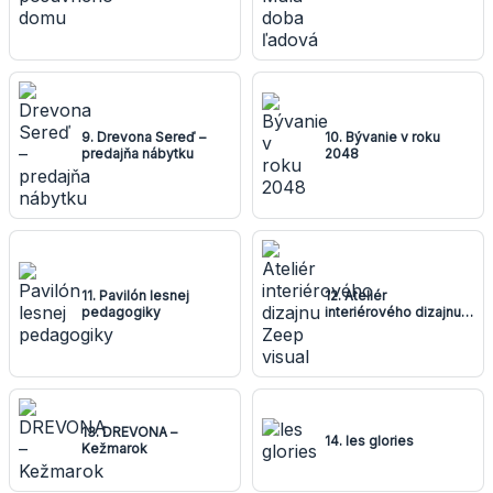
9. Drevona Sereď –
10. Bývanie v roku
predajňa nábytku
2048
11. Pavilón lesnej
12. Ateliér
pedagogiky
interiérového dizajnu
Zeep visual
13. DREVONA –
14. les glories
Kežmarok