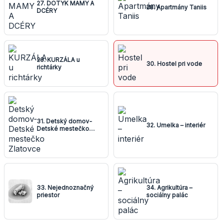
27. DOTYK MAMY A
28. Apartmány Taniis
DCÉRY
29. KURZÁLA u
30. Hostel pri vode
richtárky
31. Detský domov-
32. Umelka – interiér
Detské mestečko
Zlatovce
33. Nejednoznačný
34. Agrikultúra –
priestor
sociálny palác