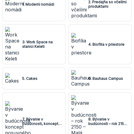
2. Predajňa so včelími
1. Moderní nomádi
produktami
3. Work Space na
4. Biofília v priestore
stanici Keleti
5. Cakes
6. Bauhaus Campus
7. Bývanie v
8. Bývanie v
budúcnosti, koncept
budúcnosti – rok 2150 –
posuvného domu
Malá doba ľadová