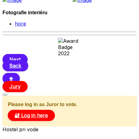
Fotografie interiéru
hore
Next
Back
🢁
Jury
Please log in as Juror to vote.
🔐 Log in here
Hostel pri vode