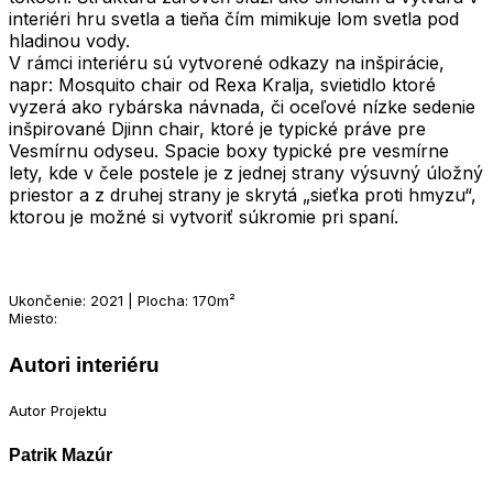
interiéri hru svetla a tieňa čím mimikuje lom svetla pod
hladinou vody.
V rámci interiéru sú vytvorené odkazy na inšpirácie,
napr: Mosquito chair od Rexa Kralja, svietidlo ktoré
vyzerá ako rybárska návnada, či oceľové nízke sedenie
inšpirované Djinn chair, ktoré je typické práve pre
Vesmírnu odyseu. Spacie boxy typické pre vesmírne
lety, kde v čele postele je z jednej strany výsuvný úložný
priestor a z druhej strany je skrytá „sieťka proti hmyzu“,
ktorou je možné si vytvoriť súkromie pri spaní.
Ukončenie: 2021 | Plocha: 170m²
Miesto:
Autori interiéru
Autor Projektu
Patrik Mazúr