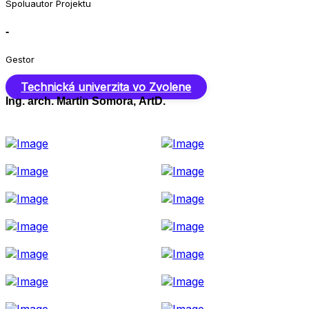
Spoluautor Projektu
-
Gestor
Technická univerzita vo Zvolene
Ing. arch. Martin Somora, ArtD.