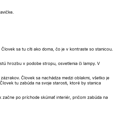
lavičke.
ovek sa tu cíti ako doma, čo je v kontraste so stanicou.
istú hrozbu v podobe stropu, osvetlenia či lampy. V
ne zázrakov. Človek sa nachádza medzi oblakmi, všetko je
lovek tu zabúda na svoje starosti, ktoré by stanica
ek začne po príchode skúmať interiér, pričom zabúda na