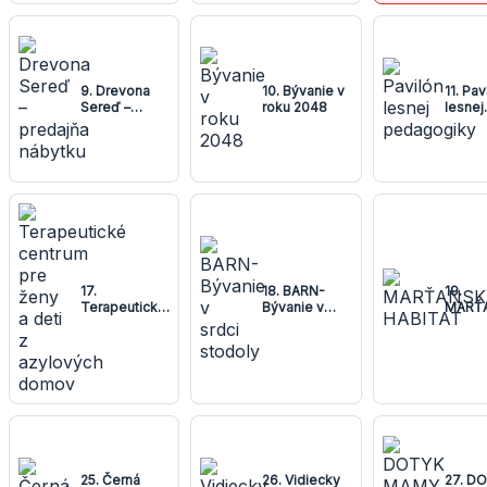
9. Drevona
10. Bývanie v
11. Pav
Sereď –
roku 2048
lesnej
predajňa
pedag
nábytku
17.
18. BARN-
19.
Terapeutické
Bývanie v
MARŤ
centrum pre
srdci stodoly
HABIT
ženy a deti z
azylových
domov
25. Černá
26. Vidiecky
27. D