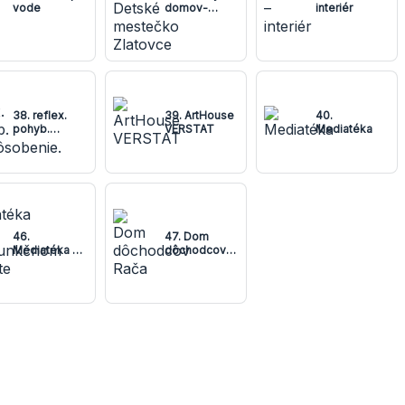
vode
domov-
interiér
Detské
mestečko
Zlatovce
38. reflex.
39. ArtHouse
40.
pohyb.
VERSTAT
Mediatéka
prispôsobenie.
46.
47. Dom
Mediatéka v
dôchodcov
polyfunkčnom
Rača
objekte CPR