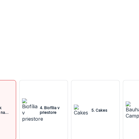
k
4. Biofília v
5. Cakes
 na
priestore
 Keleti