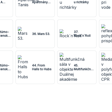
 A
Apartmány
u richtárky
Y
Taniis
ltúrno-
37.
36. Mars 53.
čenské
Rock`n`Roll
um
ltúrno-
44. From
45.
čenské
Halls to Hubs
Multifunkčná
um Sása
sála v
objekte
Duálnej
akadémie