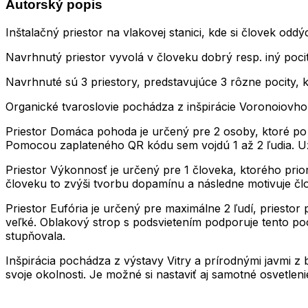
Autorský popis
Inštalačný priestor na vlakovej stanici, kde si človek odd
Navrhnutý priestor vyvolá v človeku dobrý resp. iný pocit,
Navrhnuté sú 3 priestory, predstavujúce 3 rôzne pocity, kt
Organické tvaroslovie pochádza z inšpirácie Voronoiovho
Priestor Domáca pohoda je určený pre 2 osoby, ktoré po 
Pomocou zaplateného QR kódu sem vojdú 1 až 2 ľudia. Už
Priestor Výkonnosť je určený pre 1 človeka, ktorého prior
človeku to zvýši tvorbu dopamínu a následne motivuje čl
Priestor Eufória je určený pre maximálne 2 ľudí, priestor
veľké. Oblakový strop s podsvietením podporuje tento poci
stupňovala.
Inšpirácia pochádza z výstavy Vitry a prírodnými javmi 
svoje okolnosti. Je možné si nastaviť aj samotné osvetlen