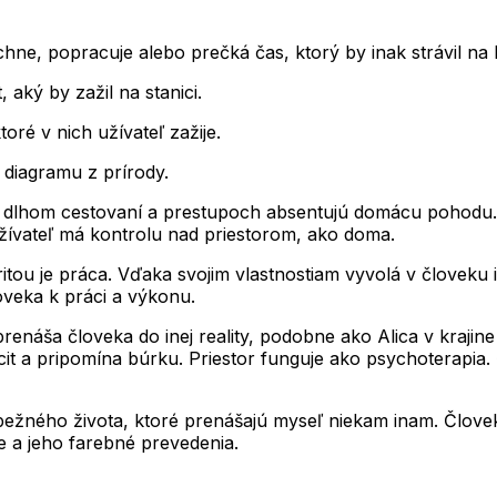
ýchne, popracuje alebo prečká čas, ktorý by inak strávil na 
 aký by zažil na stanici.
oré v nich užívateľ zažije.
 diagramu z prírody.
dlhom cestovaní a prestupoch absentujú domácu pohodu. Čl
ívateľ má kontrolu nad priestorom, ako doma.
itou je práca. Vďaka svojim vlastnostiam vyvolá v človeku 
oveka k práci a výkonu.
 prenáša človeka do inej reality, podobne ako Alica v kraji
t a pripomína búrku. Priestor funguje ako psychoterapia. Č
z bežného života, ktoré prenášajú myseľ niekam inam. Člov
ie a jeho farebné prevedenia.