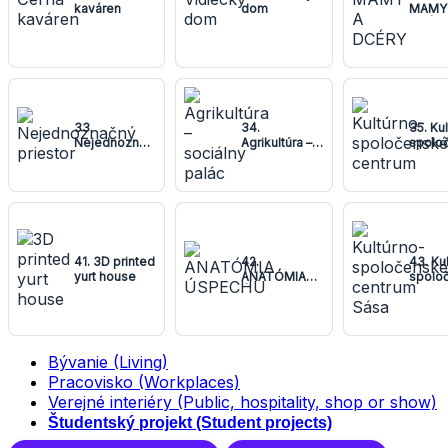
kaváren
dom
MAMY
DCÉR
33.
34.
35. Ku
Nejednoznačný
Agrikultúra –
spolo
priestor
sociálny
centr
palác
41. 3D printed
42.
43. Ku
yurt house
ANATÓMIA
spolo
ÚSPECHU
centr
Bývanie (Living)
Pracovisko (Workplaces)
Verejné interiéry (Public, hospitality, shop or show)
Študentský projekt (Student projects)