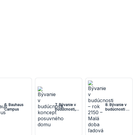
6. Bauhaus
7. Bývanie v
8. Bývanie v
Campus
budúcnosti,
budúcnosti –
koncept
rok 2150 –
posuvného
Malá doba
domu
ľadová