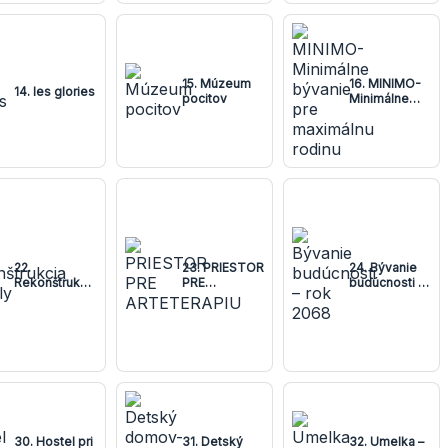
15. Múzeum
16. MINIMO-
14. les glories
pocitov
Minimálne
bývanie pre
maximálnu
rodinu
22.
23. PRIESTOR
24. Bývanie
Rekonštrukcia
PRE
budúcnosti –
stodoly
ARTETERAPIU
rok 2068
30. Hostel pri
31. Detský
32. Umelka –