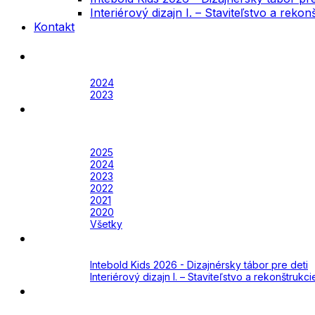
Interiérový dizajn I. – Staviteľstvo a rek
Kontakt
Festival
Archív
2024
2023
Awards
Awards 2026
Archív
2025
2024
2023
2022
2021
2020
Všetky
Academy
Aktuálne
Intebold Kids 2026 - Dizajnérsky tábor pre deti
Interiérový dizajn I. – Staviteľstvo a rekonštruk
Kontakt