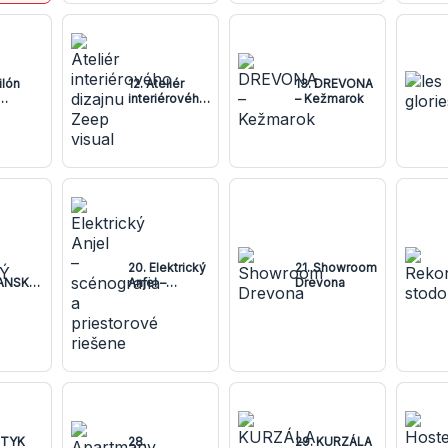
ilón
12. Ateliér
13. DREVONA
interiérového
– Kežmarok
ogiky
dizajnu Zeep
visual
20. Elektrický
21. Showroom
ANSKÝ
Anjel –
Drevona
AT
scénografia a
priestorové
riešene
OTYK
28.
29. KURZÁLA