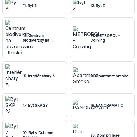
11. Byt B
12. Byt Z
13. Centrum
14. METROPOL –
biodiverzity na
Coliving
pozorovanie Uhliská
15. Interiér chaty A
16. Apartment Smoko
17. Byt SKP 23
18. PANORAMATIC
19. Byt v Cubicon
20. Dom pri lese