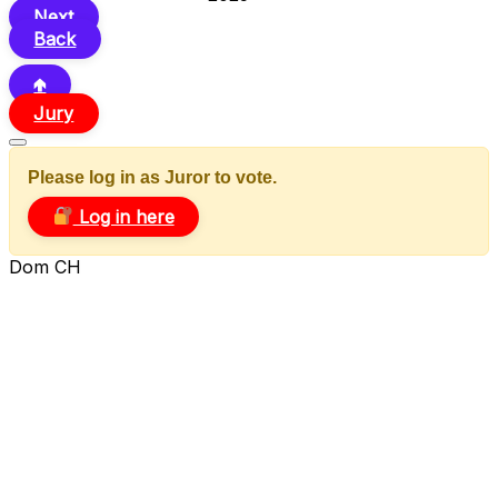
Next
Back
🢁
Jury
Please log in as Juror to vote.
Log in here
Dom CH