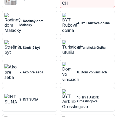
3. Rodinný dom
4. BYT Ružová dolina
Malacky
5. Strešný byt
6. Turistická útulňa
7. Ako pre seba
8. Dom vo viniciach
10. BYT Airbnb
9. INT SUNA
Grösslingová