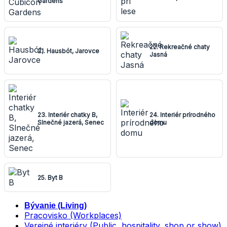
Gardens
22. Rekreačné chaty
21. Hausbót, Jarovce
Jasná
23. Interiér chatky B,
24. Interiér prírodného
Slnečné jazerá, Senec
domu
25. Byt B
Bývanie (Living)
Pracovisko (Workplaces)
Verejné interiéry (Public, hospitality, shop or show)