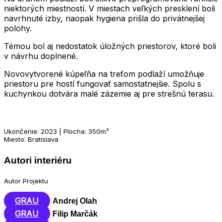
niektorých miestností. V miestach veľkých presklení boli
navrhnuté izby, naopak hygiena prišla do privátnejšej
polohy.
Témou bol aj nedostatok úložných priestorov, ktoré boli
v návrhu doplnené.
Novovytvorené kúpeľňa na treťom podlaží umožňuje
priestoru pre hostí fungovať samostatnejšie. Spolu s
kuchynkou dotvára malé zázemie aj pre strešnú terasu.
Ukončenie: 2023 | Plocha: 350m²
Miesto: Bratislava
Autori interiéru
Autor Projektu
GRAU
Andrej Olah
GRAU
Filip Marčák