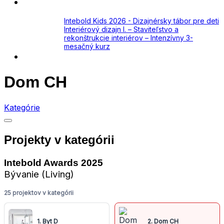
Academy
Aktuálne
Intebold Kids 2026 - Dizajnérsky tábor pre deti
Interiérový dizajn I. – Staviteľstvo a
rekonštrukcie interiérov – Intenzívny 3-
mesačný kurz
Kontakt
Dom CH
Kategórie
Projekty v kategórii
Intebold Awards 2025
Bývanie (Living)
25 projektov v kategórii
1. Byt D
2. Dom CH