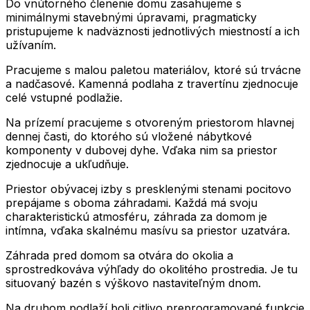
Do vnútorného členenie domu zasahujeme s
minimálnymi stavebnými úpravami, pragmaticky
pristupujeme k nadväznosti jednotlivých miestností a ich
užívaním.
Pracujeme s malou paletou materiálov, ktoré sú trvácne
a nadčasové. Kamenná podlaha z travertínu zjednocuje
celé vstupné podlažie.
Na prízemí pracujeme s otvoreným priestorom hlavnej
dennej časti, do ktorého sú vložené nábytkové
komponenty v dubovej dyhe. Vďaka nim sa priestor
zjednocuje a ukľudňuje.
Priestor obývacej izby s presklenými stenami pocitovo
prepájame s oboma záhradami. Každá má svoju
charakteristickú atmosféru, záhrada za domom je
intímna, vďaka skalnému masívu sa priestor uzatvára.
Záhrada pred domom sa otvára do okolia a
sprostredkováva výhľady do okolitého prostredia. Je tu
situovaný bazén s výškovo nastaviteľným dnom.
Na druhom podlaží boli citlivo preprogramované funkcie