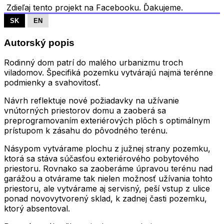
Zdieľaj tento projekt na Facebooku. Ďakujeme.
SK
EN
Autorský popis
Rodinný dom patrí do malého urbanizmu troch
viladomov. Špecifiká pozemku vytvárajú najmä terénne
podmienky a svahovitosť.
Návrh reflektuje nové požiadavky na užívanie
vnútorných priestorov domu a zaoberá sa
preprogramovaním exteriérových plôch s optimálnym
prístupom k zásahu do pôvodného terénu.
Násypom vytvárame plochu z južnej strany pozemku,
ktorá sa stáva súčasťou exteriérového pobytového
priestoru. Rovnako sa zaoberáme úpravou terénu nad
garážou a otvárame tak nielen možnosť užívania tohto
priestoru, ale vytvárame aj servisný, peší vstup z ulice
ponad novovytvorený sklad, k zadnej časti pozemku,
ktorý absentoval.