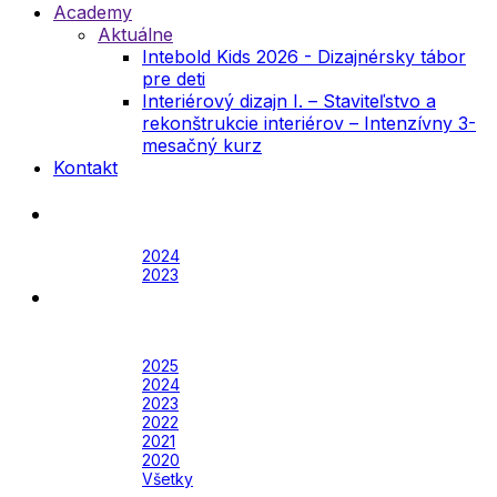
Academy
Aktuálne
Intebold Kids 2026 - Dizajnérsky tábor
pre deti
Interiérový dizajn I. – Staviteľstvo a
rekonštrukcie interiérov – Intenzívny 3-
mesačný kurz
Kontakt
Festival
Archív
2024
2023
Awards
Awards 2026
Archív
2025
2024
2023
2022
2021
2020
Všetky