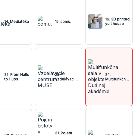
16. 3D printed
14. Mediatéka
15. comu.
yurt house
22. From Halls
23.
24.
to Hubs
Vzdelávacie
Multifunkčná
centrum
sála v
MUSE
objekte
Duálnej
akadémie
31. Pojem