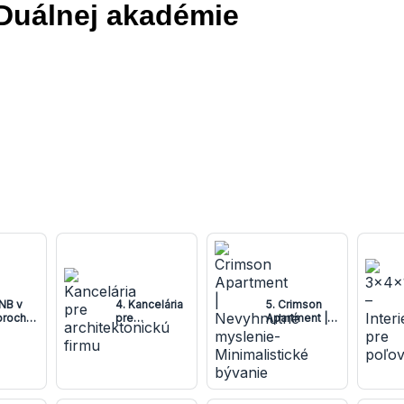
 Duálnej akadémie
BNB v
4. Kancelária
5. Crimson
oroch
pre
Apartment |
j
architektonickú
Nevyhnutné
y
firmu
myslenie-
Minimalistické
bývanie