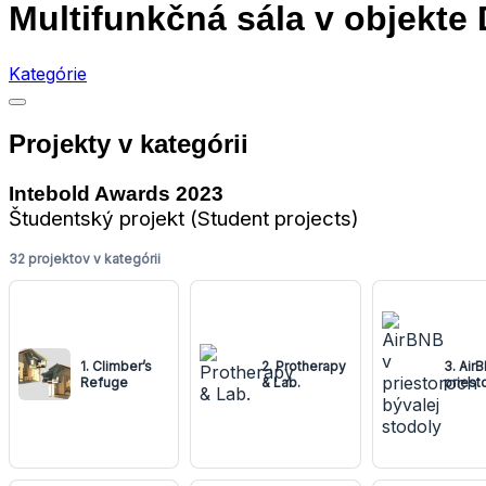
Multifunkčná sála v objekte
Kategórie
Projekty v kategórii
Intebold Awards 2023
Študentský projekt (Student projects)
32 projektov v kategórii
1. Climber’s
2. Protherapy
3. Air
Refuge
& Lab.
priest
bývale
stodol