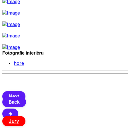
Fotografie interiéru
hore
Next
Back
🢁
Jury