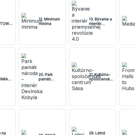
12. Minimum
13. Bývanie a
TOW
minima
interiér
oom
priemyselnej
revolúcie 4.0
20. Park
21. Kultúrno-
ÓMIA
pamäti
spoločenské
CHU
národa –
centrum Sása
interiér
Devínska
Kobyla
a na
29. Letný