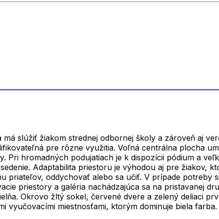
má slúžiť žiakom strednej odbornej školy a zároveň aj vere
difikovateľná pre rôzne využitia. Voľná centrálna plocha 
. Pri hromadných podujatiach je k dispozícii pódium a veľk
edenie. Adaptabilita priestoru je výhodou aj pre žiakov, kto
hu priateľov, oddychovať alebo sa učiť. V prípade potreby 
vacie priestory a galéria nachádzajúca sa na pristavanej d
ielňa. Okrovo žltý sokel, červené dvere a zelený deliaci p
šími vyučovacími miestnosťami, ktorým dominuje biela farba.