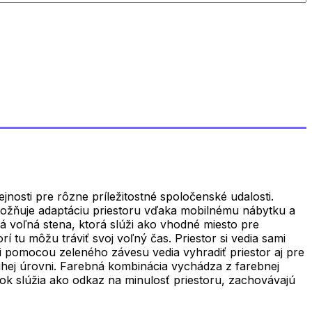
jnosti pre rôzne príležitostné spoločenské udalosti.
umožňuje adaptáciu priestoru vďaka mobilnému nábytku a
á voľná stena, ktorá slúži ako vhodné miesto pre
rí tu môžu tráviť svoj voľný čas. Priestor si vedia sami
si pomocou zeleného závesu vedia vyhradiť priestor aj pre
ruhej úrovni. Farebná kombinácia vychádza z farebnej
rvok slúžia ako odkaz na minulosť priestoru, zachovávajú