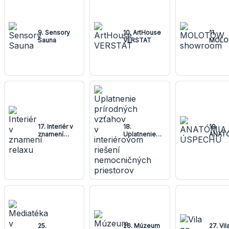
9. Sensory
10. ArtHouse
11.
Sauna
VERSTAT
MOLO
showr
17. Interiér v
18.
19.
znamení
Uplatnenie
ANAT
relaxu
prírodných
ÚSPE
vzťahov v
interiérovom
riešení
nemocničných
priestorov
25.
26. Múzeum
27. Vil