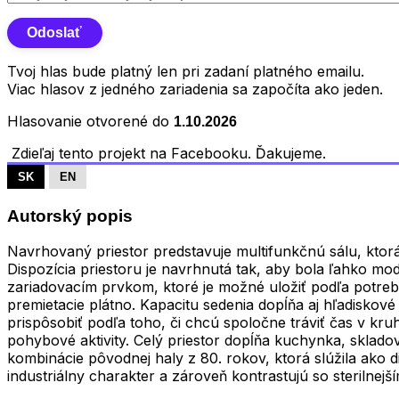
Tvoj hlas bude platný len pri zadaní platného emailu.
Viac hlasov z jedného zariadenia sa započíta ako jeden.
Hlasovanie otvorené do
1.10.2026
Zdieľaj tento projekt na Facebooku. Ďakujeme.
SK
EN
Autorský popis
Navrhovaný priestor predstavuje multifunkčnú sálu, ktorá 
Dispozícia priestoru je navrhnutá tak, aby bola ľahko mo
zariadovacím prvkom, ktoré je možné uložiť podľa potreby
premietacie plátno. Kapacitu sedenia dopĺňa aj hľadiskové s
prispôsobiť podľa toho, či chcú spoločne tráviť čas v kru
pohybové aktivity. Celý priestor dopĺňa kuchynka, sklado
kombinácie pôvodnej haly z 80. rokov, ktorá slúžila ako d
industriálny charakter a zároveň kontrastujú so sterilnej