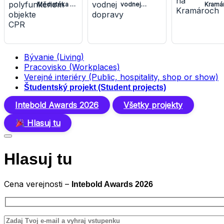
Mediatéka v
vodnej
Kramá
polyfunkčnom
dopravy
objekte CPR
Bývanie (Living)
Pracovisko (Workplaces)
Verejné interiéry (Public, hospitality, shop or show)
Študentský projekt (Student projects)
Intebold Awards 2026
Všetky projekty
Hlasuj tu
Hlasuj tu
Cena verejnosti –
Intebold Awards 2026