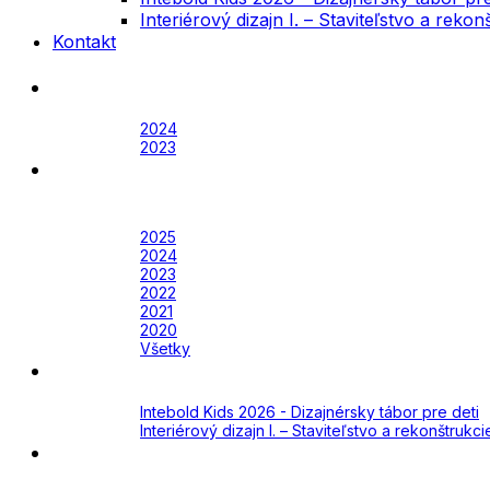
Interiérový dizajn I. – Staviteľstvo a rek
Kontakt
Festival
Archív
2024
2023
Awards
Awards 2026
Archív
2025
2024
2023
2022
2021
2020
Všetky
Academy
Aktuálne
Intebold Kids 2026 - Dizajnérsky tábor pre deti
Interiérový dizajn I. – Staviteľstvo a rekonštruk
Kontakt