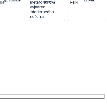
30. Sushibar
32. Reiki
čistoty v
metaforickom
vyjadrení
interiérového
riešenia