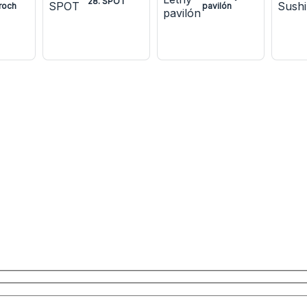
28. SPOT
roch
pavilón