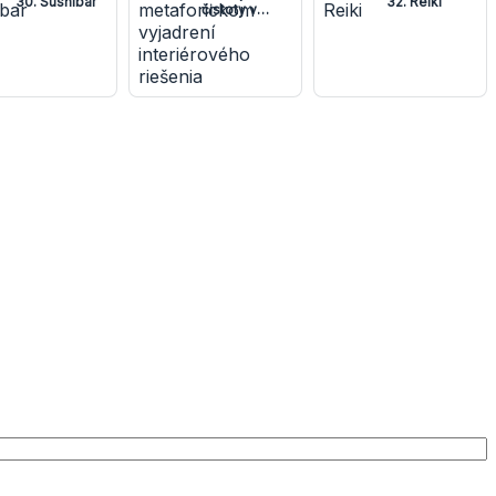
30. Sushibar
32. Reiki
čistoty v
metaforickom
vyjadrení
interiérového
riešenia