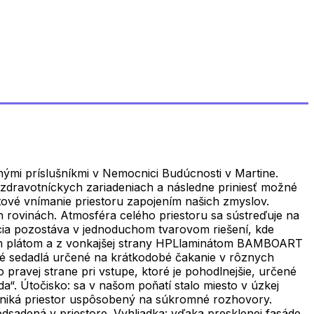
nými príslušníkmi v Nemocnici Budúcnosti v Martine.
zdravotníckych zariadeniach a následne priniesť možné
itové vnímanie priestoru zapojením našich zmyslov.
 rovinách. Atmosféra celého priestoru sa sústreďuje na
zícia pozostáva v jednoduchom tvarovom riešení, kde
vým plátom a z vonkajšej strany HPLlaminátom BAMBOART
ické sedadlá určené na krátkodobé čakanie v rôznych
pravej strane pri vstupe, ktoré je pohodlnejšie, určené
a“. Útočisko: sa v našom poňatí stalo miesto v úzkej
zniká priestor uspôsobený na súkromné rozhovory.
edsadená v priestore. Vyhliadka: vďaka presklenej fasáde