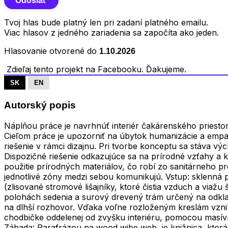
Tvoj hlas bude platný len pri zadaní platného emailu.
Viac hlasov z jedného zariadenia sa započíta ako jeden.
Hlasovanie otvorené do
1.10.2026
Zdieľaj tento projekt na Facebooku. Ďakujeme.
SK
EN
Autorský popis
Náplňou práce je navrhnúť interiér čakárenského priesto
Cieľom práce je upozorniť na úbytok humanizácie a empa
riešenie v rámci dizajnu. Pri tvorbe konceptu sa stáva vý
Dispozičné riešenie odkazujúce sa na prírodné vzťahy a 
použitie prírodných materiálov, čo robí zo sanitárneho pr
jednotlivé zóny medzi sebou komunikujú. Vstup: sklenn
(zlisované stromové lišajníky, ktoré čistia vzduch a viaž
polohách sedenia a surový drevený trám určený na odkladan
na dlhší rozhovor. Vďaka voľne rozloženým kreslám vznika
chodbičke oddelenej od zvyšku interiéru, pomocou masív
Záhada: Parafrázou na wood wibe web, je knižnica, ktorá 