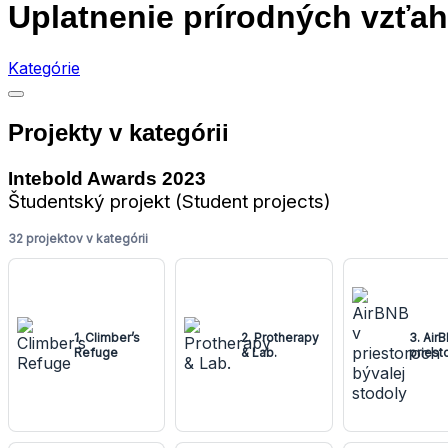
Uplatnenie prírodných vzťah
Kategórie
Projekty v kategórii
Intebold Awards 2023
Študentský projekt (Student projects)
32 projektov v kategórii
1. Climber’s
2. Protherapy
3. Air
Refuge
& Lab.
priest
bývale
stodol