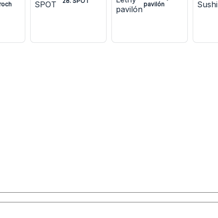
28. SPOT
roch
pavilón