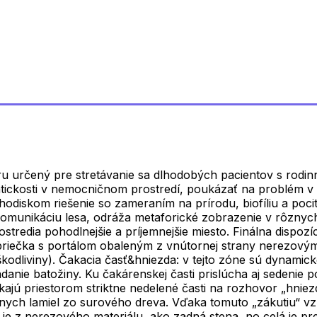
ru určený pre stretávanie sa dlhodobých pacientov s rodin
tickosti v nemocničnom prostredí, poukázať na problém v 
chodiskom riešenie so zameraním na prírodu, biofíliu a poc
komunikáciu lesa, odráža metaforické zobrazenie v rôznych
ostredia pohodlnejšie a príjemnejšie miesto. Finálna dispo
á priečka s portálom obaleným z vnútornej strany nerezo
u škodliviny). Čakacia časť&hniezda: v tejto zóne sú dynam
ie batožiny. Ku čakárenskej časti prislúcha aj sedenie po 
jú priestorom striktne nedelené časti na rozhovor „hniezd
nych lamiel zo surového dreva. Vďaka tomuto „zákutiu“ v
je z nerezového materiálu, ako zadná stena, no celá je pr