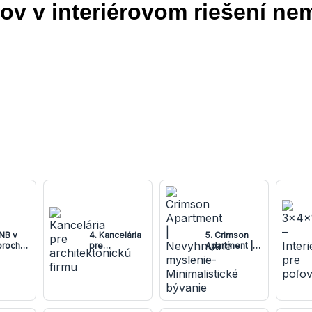
ov v interiérovom riešení ne
BNB v
4. Kancelária
5. Crimson
oroch
pre
Apartment |
j
architektonickú
Nevyhnutné
y
firmu
myslenie-
Minimalistické
bývanie