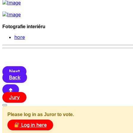
Fotografie interiéru
hore
Next
Back
🢁
Jury
Please log in as Juror to vote.
Log in here