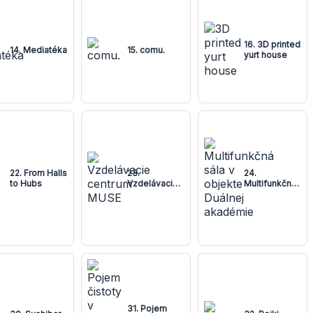
16. 3D printed
14. Mediatéka
15. comu.
yurt house
22. From Halls
23.
24.
to Hubs
Vzdelávacie
Multifunkčná
centrum
sála v
MUSE
objekte
Duálnej
akadémie
31. Pojem