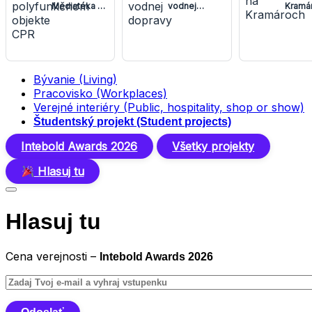
Mediatéka v
vodnej
Kramá
polyfunkčnom
dopravy
objekte CPR
Bývanie (Living)
Pracovisko (Workplaces)
Verejné interiéry (Public, hospitality, shop or show)
Študentský projekt (Student projects)
Intebold Awards 2026
Všetky projekty
Hlasuj tu
Hlasuj tu
Cena verejnosti –
Intebold Awards 2026