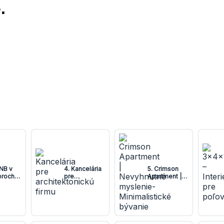
.
BNB v
4. Kancelária
5. Crimson
oroch
pre
Apartment |
j
architektonickú
Nevyhnutné
y
firmu
myslenie-
Minimalistické
bývanie