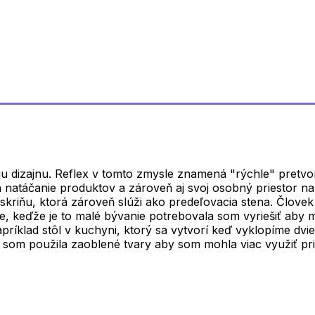
dizajnu. Reflex v tomto zmysle znamená "rýchle" pretvoren
a natáčanie produktov a zároveň aj svoj osobný priestor na
iňu, ktorá zároveň slúži ako predeľovacia stena. Človek s
le, keďže je to malé bývanie potrebovala som vyriešiť aby 
príklad stôl v kuchyni, ktorý sa vytvorí keď vyklopíme dv
i som použila zaoblené tvary aby som mohla viac využiť pri