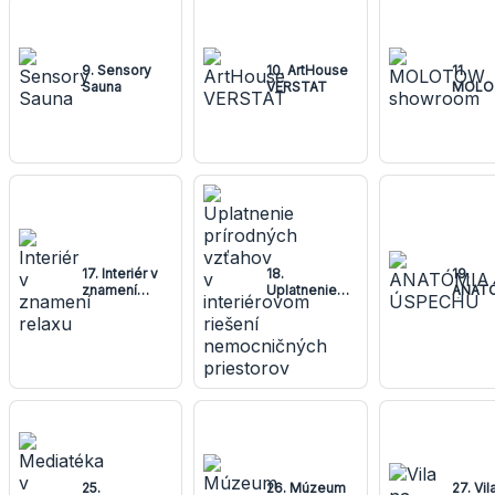
9. Sensory
10. ArtHouse
11.
Sauna
VERSTAT
MOLO
showr
17. Interiér v
18.
19.
znamení
Uplatnenie
ANAT
relaxu
prírodných
ÚSPE
vzťahov v
interiérovom
riešení
nemocničných
priestorov
25.
26. Múzeum
27. Vil