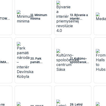
12. Minimum
13. Bývanie a
TOW
minima
interiér
oom
priemyselnej
revolúcie 4.0
20. Park
21. Kultúrno-
ÓMIA
pamäti
spoločenské
CHU
národa –
centrum Sása
interiér
Devínska
Kobyla
a na
29. Letný