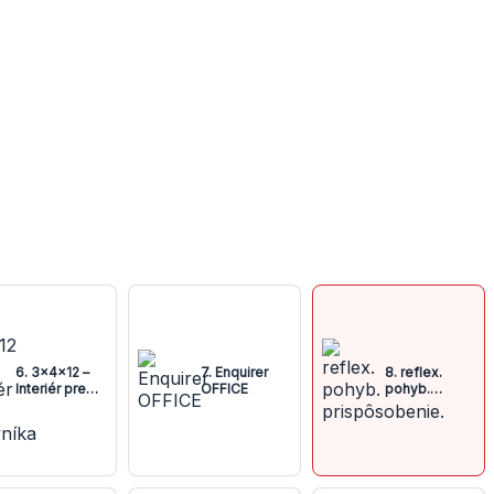
6. 3x4x12 –
7. Enquirer
8. reflex.
Interiér pre
OFFICE
pohyb.
poľovníka
prispôsobenie.