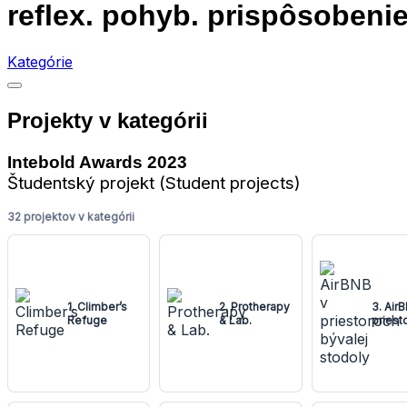
reflex. pohyb. prispôsobenie
Kategórie
Projekty v kategórii
Intebold Awards 2023
Študentský projekt (Student projects)
32 projektov v kategórii
1. Climber’s
2. Protherapy
3. Air
Refuge
& Lab.
priest
bývale
stodol