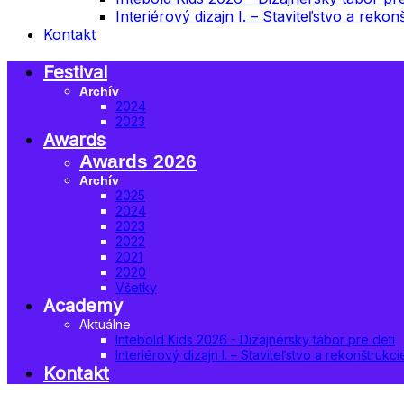
Interiérový dizajn I. – Staviteľstvo a rek
Kontakt
Festival
Archív
2024
2023
Awards
Awards 2026
Archív
2025
2024
2023
2022
2021
2020
Všetky
Academy
Aktuálne
Intebold Kids 2026 - Dizajnérsky tábor pre deti
Interiérový dizajn I. – Staviteľstvo a rekonštruk
Kontakt