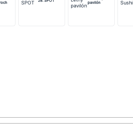
28. SPOT
roch
pavilón