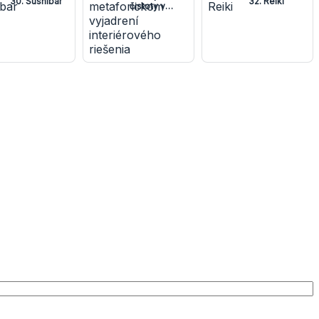
30. Sushibar
32. Reiki
čistoty v
metaforickom
vyjadrení
interiérového
riešenia