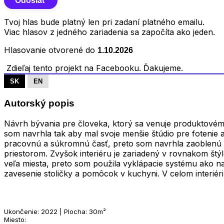
Tvoj hlas bude platný len pri zadaní platného emailu.
Viac hlasov z jedného zariadenia sa započíta ako jeden.
Hlasovanie otvorené do
1.10.2026
Zdieľaj tento projekt na Facebooku. Ďakujeme.
SK
EN
Autorský popis
Návrh bývania pre človeka, ktorý sa venuje produktovému 
som navrhla tak aby mal svoje menšie štúdio pre fotenie 
pracovnú a súkromnú časť, preto som navrhla zaoblenú skr
priestorom. Zvyšok interiéru je zariadený v rovnakom štý
veľa miesta, preto som použila vyklápacie systému ako na
zavesenie stoličky a pomôcok v kuchyni. V celom interiér
Ukončenie: 2022 | Plocha: 30m²
Miesto: