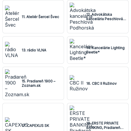
12. Advokátska
11. Ateliér Šercel Švec
kancelária Peschlová
Podhorská
14. Kancelárie Lighting
13. rádio VLNA
Beetle*
15. Pradiareň 1900 –
16. CBC II Ružinov
Zoznam.sk
18. ERSTE PRIVATE
17. CAPEXUS SK
BANKING, Pradiareň