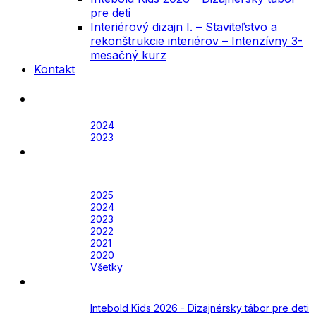
pre deti
Interiérový dizajn I. – Staviteľstvo a
rekonštrukcie interiérov – Intenzívny 3-
mesačný kurz
Kontakt
Festival
Archív
2024
2023
Awards
Awards 2026
Archív
2025
2024
2023
2022
2021
2020
Všetky
Academy
Aktuálne
Intebold Kids 2026 - Dizajnérsky tábor pre deti