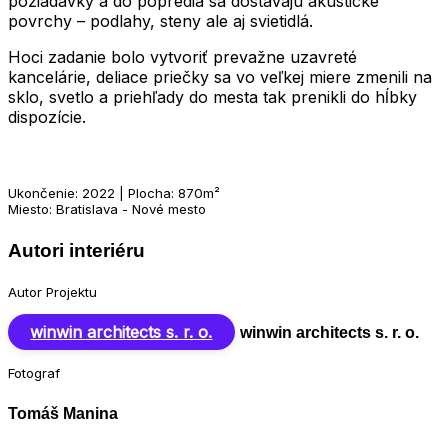
požiadavky a do popredia sa dostávajú akustické
povrchy – podlahy, steny ale aj svietidlá.
Hoci zadanie bolo vytvoriť prevažne uzavreté
kancelárie, deliace priečky sa vo veľkej miere zmenili na
sklo, svetlo a priehľady do mesta tak prenikli do hĺbky
dispozície.
Ukončenie: 2022 | Plocha: 870m²
Miesto: Bratislava - Nové mesto
Autori interiéru
Autor Projektu
winwin architects s. r. o.
winwin architects s. r. o.
Fotograf
Tomáš Manina