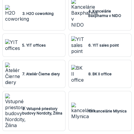
4. Kancelárie
3. H2O coworking
Baxpharma v NIDO
5. YIT offices
6. YIT sales point
7. Ateliér Čierne diery
8. BK II office
9. Vstupné priestory
10. kancelárie Mlynica
budovy Nordcity, Žilina