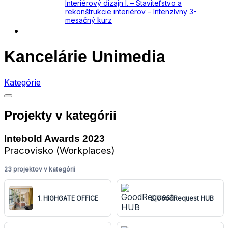
Interiérový dizajn I. – Staviteľstvo a
rekonštrukcie interiérov – Intenzívny 3-
mesačný kurz
Kontakt
Kancelárie Unimedia
Kategórie
Projekty v kategórii
Intebold Awards 2023
Pracovisko (Workplaces)
23 projektov v kategórii
1. HIGHGATE OFFICE
2. GoodRequest HUB