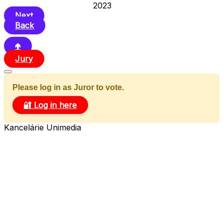
Next
Back
🢁
Jury
Please log in as Juror to vote.
🔐 Log in here
Kancelárie Unimedia