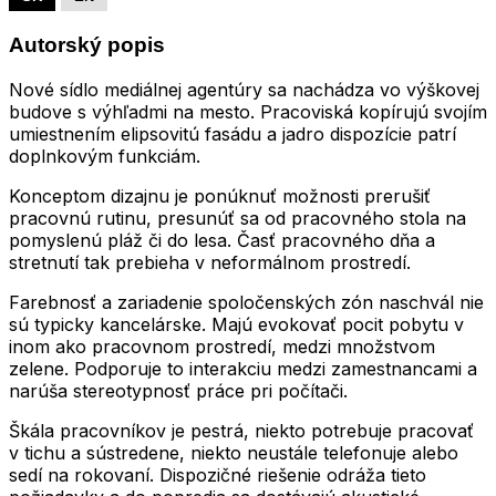
Autorský popis
Nové sídlo mediálnej agentúry sa nachádza vo výškovej
budove s výhľadmi na mesto. Pracoviská kopírujú svojím
umiestnením elipsovitú fasádu a jadro dispozície patrí
doplnkovým funkciám.
Konceptom dizajnu je ponúknuť možnosti prerušiť
pracovnú rutinu, presunúť sa od pracovného stola na
pomyslenú pláž či do lesa. Časť pracovného dňa a
stretnutí tak prebieha v neformálnom prostredí.
Farebnosť a zariadenie spoločenských zón naschvál nie
sú typicky kancelárske. Majú evokovať pocit pobytu v
inom ako pracovnom prostredí, medzi množstvom
zelene. Podporuje to interakciu medzi zamestnancami a
narúša stereotypnosť práce pri počítači.
Škála pracovníkov je pestrá, niekto potrebuje pracovať
v tichu a sústredene, niekto neustále telefonuje alebo
sedí na rokovaní. Dispozičné riešenie odráža tieto