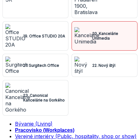
1900, Bratislava
20. Kancelárie
19. Office STUDIO 20A
Unimedia
21. Surgitech Office
22. Nový štýl
23. Canonical
Kancelárie na Gorkého
Bývanie (Living)
Pracovisko (Workplaces)
Verejné interiéry (Public, hospitality, shop or show)