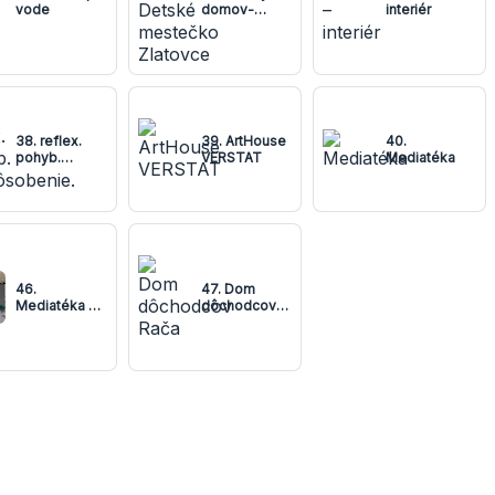
vode
domov-
interiér
Detské
mestečko
Zlatovce
38. reflex.
39. ArtHouse
40.
pohyb.
VERSTAT
Mediatéka
prispôsobenie.
46.
47. Dom
Mediatéka v
dôchodcov
polyfunkčnom
Rača
objekte CPR