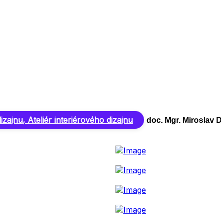
zajnu, Ateliér interiérového dizajnu
doc. Mgr. Miroslav 