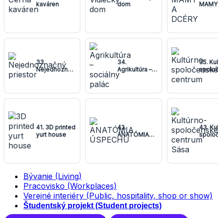
kaváren
dom
MAMY
DCÉR
33.
34.
35. Ku
Nejednoznačný
Agrikultúra –
spolo
priestor
sociálny
centr
palác
41. 3D printed
42.
43. Ku
yurt house
ANATÓMIA
spolo
ÚSPECHU
centr
Bývanie (Living)
Pracovisko (Workplaces)
Verejné interiéry (Public, hospitality, shop or show)
Študentský projekt (Student projects)