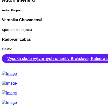
Autori interiéru
Autor Projektu
Veronika Chovancová
Spoluautor Projektu
Radovan Labaš
Gestor
Vysoká škola výtvarných umení v Bratislave, Katedra di