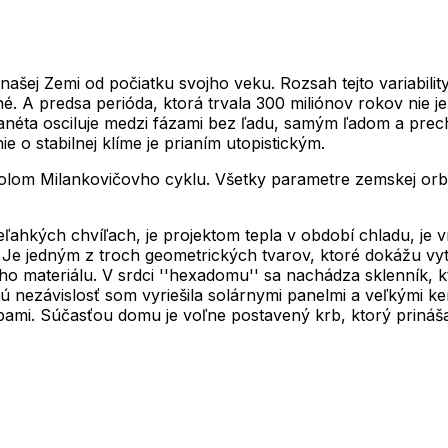
našej Zemi od počiatku svojho veku. Rozsah tejto variabilit
é. A predsa perióda, ktorá trvala 300 miliónov rokov nie j
 planéta osciluje medzi fázami bez ľadu, samým ľadom a pr
 o stabilnej klíme je prianím utopistickým.
lom Milankovičovho cyklu. Všetky parametre zemskej orbi
neľahkých chvíľach, je projektom tepla v období chladu, je
. Je jedným z troch geometrických tvarov, ktoré dokážu vy
ateriálu. V srdci ''hexadomu'' sa nachádza sklenník, ktor
ú nezávislosť som vyriešila solárnymi panelmi a veľkými k
zbami. Súčasťou domu je voľne postavený krb, ktorý prináša