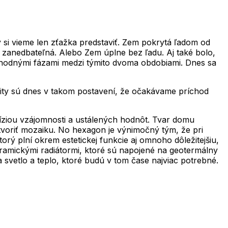
y si vieme len zťažka predstaviť. Zem pokrytá ľadom od
e zanedbateľná. Alebo Zem úplne bez ľadu. Aj také bolo,
echodnými fázami medzi týmito dvoma obdobiami. Dnes sa
ty sú dnes v takom postavení, že očakávame príchod
 víziou vzájomnosti a ustálených hodnôt. Tvar domu
tvoriť mozaiku. No hexagon je výnimočný tým, že pri
ý plní okrem estetickej funkcie aj omnoho dôležitejšiu,
eramickými radiátormi, ktoré sú napojené na geotermálny
 svetlo a teplo, ktoré budú v tom čase najviac potrebné.