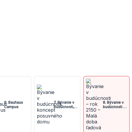
6. Bauhaus
7. Bývanie v
8. Bývanie v
Campus
budúcnosti,
budúcnosti –
koncept
rok 2150 –
posuvného
Malá doba
domu
ľadová