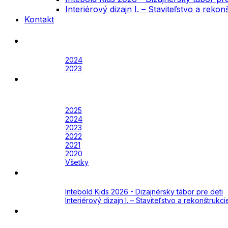
Interiérový dizajn I. – Staviteľstvo a rek
Kontakt
Festival
Archív
2024
2023
Awards
Awards 2026
Archív
2025
2024
2023
2022
2021
2020
Všetky
Academy
Aktuálne
Intebold Kids 2026 - Dizajnérsky tábor pre deti
Interiérový dizajn I. – Staviteľstvo a rekonštruk
Kontakt