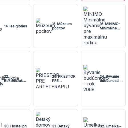
15. Múzeum
16. MINIMO-
14. les glories
pocitov
Minimálne
bývanie pre
maximálnu
rodinu
22.
23. PRIESTOR
24. Bývanie
Rekonštrukcia
PRE
budúcnosti –
stodoly
ARTETERAPIU
rok 2068
30. Hostel pri
31. Detský
32. Umelka –