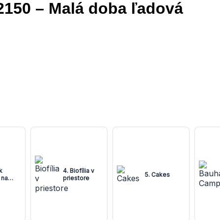
2150 – Malá doba ľadová
k
4. Biofília v
5. Cakes
 na
priestore
 Keleti