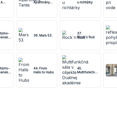
 A
Apartmány
u richtárky
Y
Taniis
ltúrno-
37.
36. Mars 53.
čenské
Rock`n`Roll
um
ltúrno-
44. From
45.
čenské
Halls to Hubs
Multifunkčná
um Sása
sála v
objekte
Duálnej
akadémie