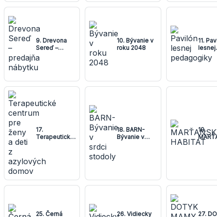
9. Drevona
10. Bývanie v
11. Pav
Sereď –
roku 2048
lesnej
predajňa
pedag
nábytku
17.
18. BARN-
19.
Terapeutické
Bývanie v
MARŤ
centrum pre
srdci stodoly
HABIT
ženy a deti z
azylových
domov
25. Černá
26. Vidiecky
27. D