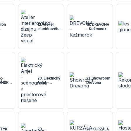
ilón
12. Ateliér
13. DREVONA
interiérového
– Kežmarok
ogiky
dizajnu Zeep
visual
20. Elektrický
21. Showroom
ANSKÝ
Anjel –
Drevona
AT
scénografia a
priestorové
riešene
OTYK
28.
29. KURZÁLA