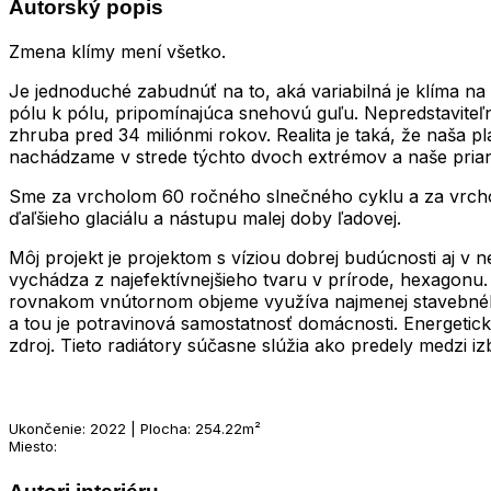
Autorský popis
Zmena klímy mení všetko.
Je jednoduché zabudnúť na to, aká variabilná je klíma na 
pólu k pólu, pripomínajúca snehovú guľu. Nepredstaviteľn
zhruba pred 34 miliónmi rokov. Realita je taká, že naša
nachádzame v strede týchto dvoch extrémov a naše prianie
Sme za vrcholom 60 ročného slnečného cyklu a za vrcho
ďaľšieho glaciálu a nástupu malej doby ľadovej.
Môj projekt je projektom s víziou dobrej budúcnosti aj v 
vychádza z najefektívnejšieho tvaru v prírode, hexagonu
rovnakom vnútornom objeme využíva najmenej stavebného m
a tou je potravinová samostatnosť domácnosti. Energetick
zdroj. Tieto radiátory súčasne slúžia ako predely medzi i
Ukončenie: 2022 | Plocha: 254.22m²
Miesto: