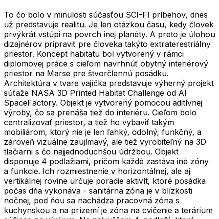
To čo bolo v minulosti súčasťou SCI-FI príbehov, dnes
už predstavuje realitu. Je len otázkou času, kedy človek
prvýkrát vstúpi na povrch inej planéty. A preto je úlohou
dizajnérov pripraviť pre človeka takýto extraterestriálny
priestor. Koncept habitatu bol vytvorený v rámci
diplomovej práce s cieľom navrhnúť obytný interiérový
priestor na Marse pre štvorčlennú posádku.
Architektúra v tvare vajíčka predstavuje výherný projekt
súťaže NASA 3D Printed Habitat Challenge od AI
SpaceFactory. Objekt je vytvorený pomocou aditívnej
výroby, čo sa prenáša tiež do interiéru. Cieľom bolo
centralizovať priestor, a tiež ho vybaviť takým
mobiliárom, ktorý nie je len ľahký, odolný, funkčný, a
zároveň vizuálne zaujímavý, ale tiež vyrobiteľný na 3D
tlačiarni s čo najjednoduchšou údržbou. Objekt
disponuje 4 podlažiami, pričom každé zastáva iné zóny
a funkcie. Ich rozmiestnenie v horizontálnej, ale aj
vertikálnej rovine určuje poradie aktivít, ktoré posádka
počas dňa vykonáva - sanitárna zóna je v blízkosti
nočnej, pod ňou sa nachádza pracovná zóna s
kuchynskou a na prízemí je zóna na cvičenie a terárium