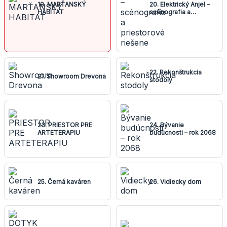
19. MARŤANSKÝ
20. Elektrický Anjel –
HABITAT
scénografia a
priestorové riešene
22. Rekonštrukcia
21. Showroom Drevona
stodoly
23. PRIESTOR PRE
24. Bývanie
ARTETERAPIU
budúcnosti – rok 2068
25. Černá kaváren
26. Vidiecky dom