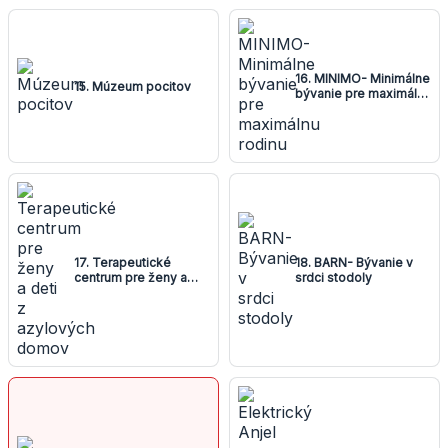
16. MINIMO- Minimálne
15. Múzeum pocitov
bývanie pre maximálnu
rodinu
17. Terapeutické
18. BARN- Bývanie v
centrum pre ženy a
srdci stodoly
deti z azylových
domov