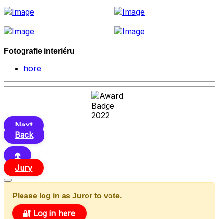
Fotografie interiéru
hore
Next
Back
🢁
Jury
Please log in as Juror to vote.
🔐 Log in here