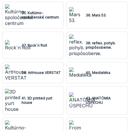
35. Kultúrno-
36. Mars 53.
spoločenské centrum
38. reflex. pohyb.
37. Rock`n`Roll
prispôsobenie.
39. ArtHouse VERSTAT
40. Mediatéka
41. 3D printed yurt
42. ANATÓMIA
house
ÚSPECHU