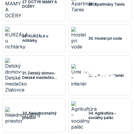
27. DOTYK MAMY A
28. Apartmány Taniis
DCÉRY
29. KURZÁLA u
30. Hostel pri vode
richtárky
31. Detský domov-
32. Umelka – interiér
Detské mestečko
Zlatovce
33. Nejednoznačný
34. Agrikultúra –
priestor
sociálny palác