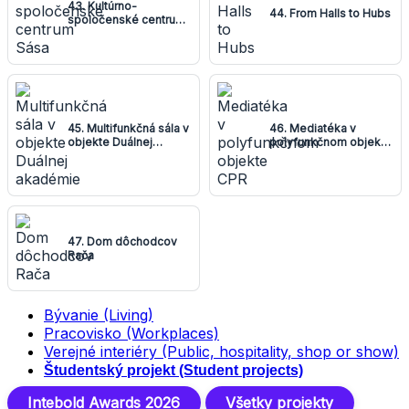
43. Kultúrno-
44. From Halls to Hubs
spoločenské centrum
Sása
45. Multifunkčná sála v
46. Mediatéka v
objekte Duálnej
polyfunkčnom objekte
akadémie
CPR
47. Dom dôchodcov
Rača
Bývanie (Living)
Pracovisko (Workplaces)
Verejné interiéry (Public, hospitality, shop or show)
Študentský projekt (Student projects)
Intebold Awards 2026
Všetky projekty