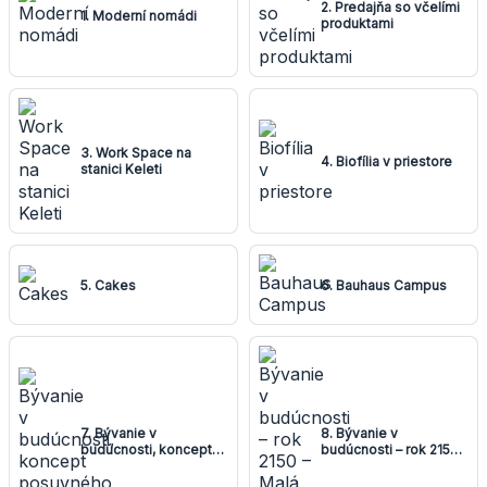
2. Predajňa so včelími
1. Moderní nomádi
produktami
3. Work Space na
4. Biofília v priestore
stanici Keleti
5. Cakes
6. Bauhaus Campus
7. Bývanie v
8. Bývanie v
budúcnosti, koncept
budúcnosti – rok 2150 –
posuvného domu
Malá doba ľadová