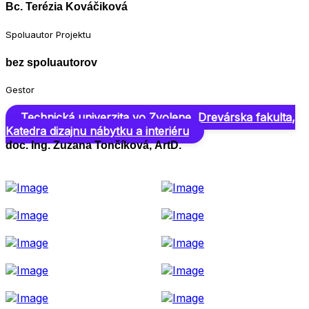
Bc. Terézia Kováčiková
Spoluautor Projektu
bez spoluautorov
Gestor
Technická univerzita vo Zvolene, Drevárska fakulta,
Katedra dizajnu nábytku a interiéru
doc. Ing. Zuzana Tončíková, ArtD.