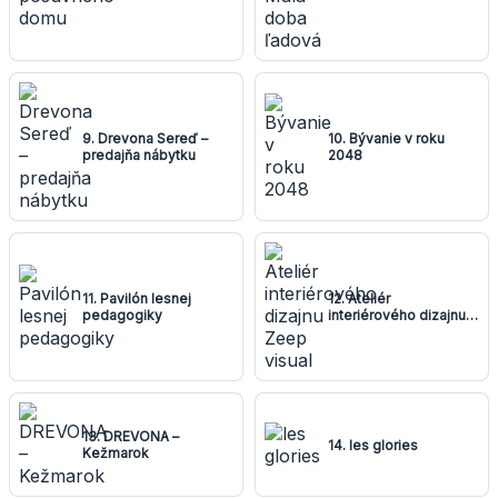
9. Drevona Sereď –
10. Bývanie v roku
predajňa nábytku
2048
11. Pavilón lesnej
12. Ateliér
pedagogiky
interiérového dizajnu
Zeep visual
13. DREVONA –
14. les glories
Kežmarok