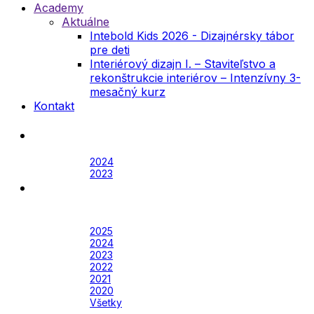
Academy
Aktuálne
Intebold Kids 2026 - Dizajnérsky tábor
pre deti
Interiérový dizajn I. – Staviteľstvo a
rekonštrukcie interiérov – Intenzívny 3-
mesačný kurz
Kontakt
Festival
Archív
2024
2023
Awards
Awards 2026
Archív
2025
2024
2023
2022
2021
2020
Všetky