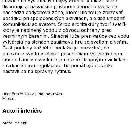
súžiace na výskum. Na najvyššom 4. podlaží, ktoré
disponuje aj najväčším prísunom denného svetla sa
nachádza oddychová zóna, ktorej úlohou je zbližovať
posádku pri spoločenských aktivitách, ale tiež umožniť
komunikáciu so svetom. Strop architektúry tvorí svetlík,
ktorý je naplnený vodou z dôvodu ochrany pred
vesmírnym žiarením. Slnečné lúče prenikajúce cez vodu
vytvárajú na stenách zaujímavú hru so svetlom a tieňmi.
Časť podlahy každého podlažia je priesvitná, čo
umožňuje svetlu pretekať poschodiami vo vertikálnom
smere. Umelé osvetlenie je riešené stropnými svietidlami
s cirkadiánnou reguláciou. Tie pomáhajú posádke
nastaviť sa na správny rytmus.
Ukončenie: 2022 | Plocha: 124m²
Miesto:
Autori interiéru
Autor Projektu