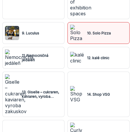
9. Luculus
10. Solo Pizza
11. Nemocničná
12. kalé clinic
jedáleň
13. Giselle – cukraren,
14. Shop VSG
kaviaren, vyroba
zakuskov