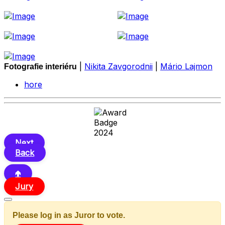
|
Nikita Zavgorodnii
|
Mário Lajmon
Fotografie interiéru
hore
Next
Back
🢁
Jury
Please log in as Juror to vote.