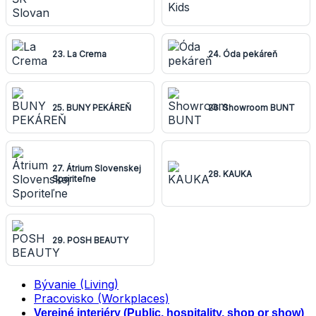
23. La Crema
24. Óda pekáreň
25. BUNY PEKÁREŇ
26. Showroom BUNT
27. Átrium Slovenskej
28. KAUKA
Sporiteľne
29. POSH BEAUTY
Bývanie (Living)
Pracovisko (Workplaces)
Verejné interiéry (Public, hospitality, shop or show)