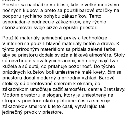
Priestor sa nachádza v oblasti, kde je veľké množstvo
nočných klubov, a preto sa použili barové stoličky na
podporu rýchleho pohybu zákazníkov. Tento
usporiadanie podnecuje zákazníkov, aby rýchlo
skonzumovali svoje pizze a opustili priestor.
Použité materiály, jedinečné prvky a technológie
V interiéri sa použili hlavné materiály betón a drevo. K
týmto prírodným materiálom sa pridala zelená farba,
aby sa priestoru dodala svieža a lákavá atmosféra. Stoly
sú navrhnuté s oválnymi hranami, ich nohy majú tvar
kužeľa a sú duté, čo pritahuje pozornosť. Do týchto
prázdnych kužeľov boli umiestnené malé kvety, čím sa
priestoru dodal moderný a prírodný vzhľad. Barové
stoličky sú orientované smerom k oknám, čo
zákazníkom umožňuje zažiť atmosféru centra Bratislavy.
Mottom priestoru je slogan, ktorý je umiestnený na
stropu v priestore okolo platobnej časti a smeruje
zákazníkov smerom k tejto časti, vytvárajúc tak
jedinečný prvok v priestore.