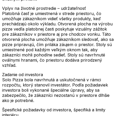
Vplyv na životné prostredie – udržateľnosť
Platobná časť je umiestnená v strede priestoru, čo
umožňuje zákazníkom vidieť všetky produkty, keď
prechádzajú okolo výkladu. Otvorená plocha na výrobu
pizze vedľa platobnej časti poskytuje vizuálny zážitok
pre zákazníkov v priestore aj pre chodcov vonku. Táto
otvorená plocha umožňuje zákazníkom sledovať, ako sa
pizze pripravujú, čím priláka záujem o priestor. Stoly sú
umiestnené pod každým veľkým oknom tak, aby
zákazníci mohli pohodlne sedieť. Stoly sú navrhnuté
oválnymi hranami, čo priestoru dodáva prirodzený
vzhľad.
Zadanie od investora
Solo Pizza bola navrhnutá a uskutočnená v rámci
rozpočtu, ktorý stanovil investátor. Podľa požiadaviek
investora boli vykonané špeciálne úpravy, aby sa
zabezpečilo, že zákazníci nezostanú v priestore dlhšie
ako je potrebné.
Špesifické požiadavky od investora, špecifiká a limity
interiéru