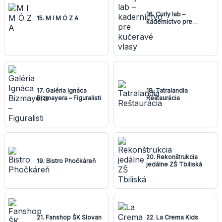
16. Curly lab –
15. M I M Ó Z A
kaderníctvo pre
kučeravé vlasy
17. Galéria Ignáca
18. Tatralandia
Bizmayera – Figuralisti
Reštaurácia
20. Rekonštrukcia
19. Bistro Phočkáreň
jedálne ZŠ Tbiliská
21. Fanshop ŠK Slovan
22. La Crema Kids