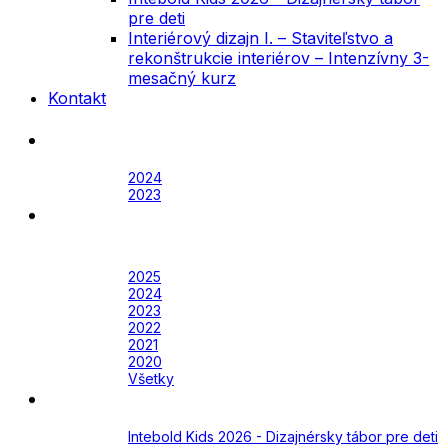
pre deti
Interiérový dizajn I. – Staviteľstvo a
rekonštrukcie interiérov – Intenzívny 3-
mesačný kurz
Kontakt
Festival
Archív
2024
2023
Awards
Awards 2026
Archív
2025
2024
2023
2022
2021
2020
Všetky
Academy
Aktuálne
Intebold Kids 2026 - Dizajnérsky tábor pre deti