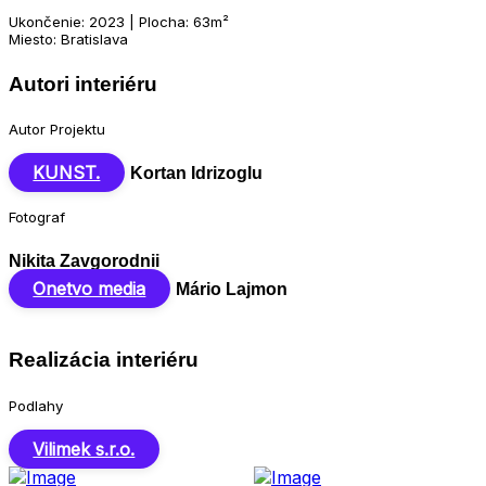
Ukončenie: 2023 | Plocha: 63m²
Miesto: Bratislava
Autori interiéru
Autor Projektu
KUNST.
Kortan Idrizoglu
Fotograf
Nikita Zavgorodnii
Onetvo media
Mário Lajmon
Realizácia interiéru
Podlahy
Vilimek s.r.o.