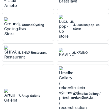
3. Ground Cycling
4. Luculus pop-up
Store
store
5. SHIVA Restaurant
6. KAVINO
8. Umelka Gallery /
7. Artup Galéria
rekonštrukcia
výstavných priestorov
/ reconstruction of
exhibition spaces