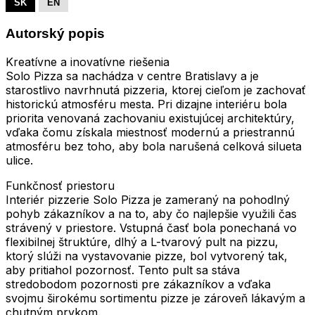
SK
EN
Autorský popis
Kreatívne a inovatívne riešenia
Solo Pizza sa nachádza v centre Bratislavy a je
starostlivo navrhnutá pizzeria, ktorej cieľom je zachovať
historickú atmosféru mesta. Pri dizajne interiéru bola
priorita venovaná zachovaniu existujúcej architektúry,
vďaka čomu získala miestnosť modernú a priestrannú
atmosféru bez toho, aby bola narušená celková silueta
ulice.
Funkčnosť priestoru
Interiér pizzerie Solo Pizza je zameraný na pohodlný
pohyb zákazníkov a na to, aby čo najlepšie využili čas
strávený v priestore. Vstupná časť bola ponechaná vo
flexibilnej štruktúre, dlhý a L-tvarový pult na pizzu,
ktorý slúži na vystavovanie pizze, bol vytvorený tak,
aby pritiahol pozornosť. Tento pult sa stáva
stredobodom pozornosti pre zákazníkov a vďaka
svojmu širokému sortimentu pizze je zároveň lákavým a
chutným prvkom.