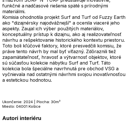
funkčné a nadčasové riešenia späté s prírodnými
materiálmi.
Komisia ohodnotila projekt Surf and Turf od Fuzzy Earth
ako "dizajnérsky najodvážnejší" a ocenila viaceré jeho
aspekty. Zaujal ich výber použitých materiálov,
konceptuálny prístup k dizajnu, ako aj realizovateľnosť
návrhu a rešpektovanie historického kontextu priestoru.
Toto boli kľúčové faktory, ktoré presvedčili komisiu, že
práve tento návrh by mal byť víťazný. Zdôraznili tiež
zapamätateľnosť, hravosť a výtvarnosť objektov, ktoré
sú súčasťou kolekcie nábytku Surf and Turf. Táto
kolekcia bola špeciálne navrhnutá pre obchod VSG a
vyčnievala nad ostatnými návrhmi svojou inovatívnosťou
a estetickou hodnotou.
Ukončenie: 2024 | Plocha: 30m²
Miesto: 04001 Košice
Autori interiéru