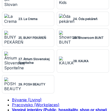
23. La Crema
24. Óda pekáreň
25. BUNY PEKÁREŇ
26. Showroom BUNT
27. Átrium Slovenskej
28. KAUKA
Sporiteľne
29. POSH BEAUTY
Bývanie (Living)
Pracovisko (Workplaces)
Verejné interiéry (Public, hospitality, shop or show)