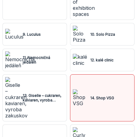
9. Luculus
10. Solo Pizza
11. Nemocničná
12. kalé clinic
jedáleň
13. Giselle – cukraren,
14. Shop VSG
kaviaren, vyroba
zakuskov