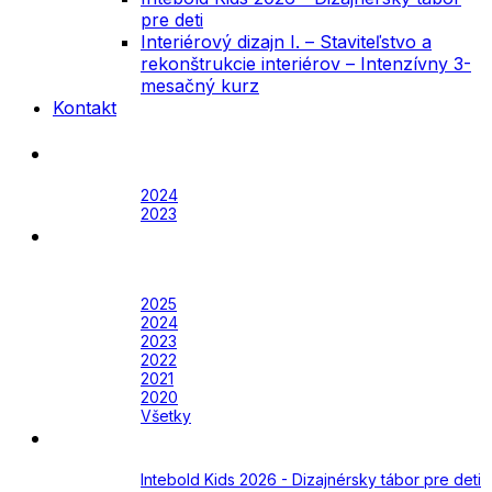
pre deti
Interiérový dizajn I. – Staviteľstvo a
rekonštrukcie interiérov – Intenzívny 3-
mesačný kurz
Kontakt
Festival
Archív
2024
2023
Awards
Awards 2026
Archív
2025
2024
2023
2022
2021
2020
Všetky
Academy
Aktuálne
Intebold Kids 2026 - Dizajnérsky tábor pre deti