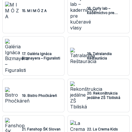
16. Curly lab –
15. M I M Ó Z A
kaderníctvo pre
kučeravé vlasy
17. Galéria Ignáca
18. Tatralandia
Bizmayera – Figuralisti
Reštaurácia
20. Rekonštrukcia
19. Bistro Phočkáreň
jedálne ZŠ Tbiliská
21. Fanshop ŠK Slovan
22. La Crema Kids