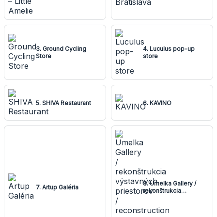
3. Ground Cycling
4. Luculus pop-up
Store
store
5. SHIVA Restaurant
6. KAVINO
8. Umelka Gallery /
7. Artup Galéria
rekonštrukcia
výstavných priestorov
/ reconstruction of
exhibition spaces