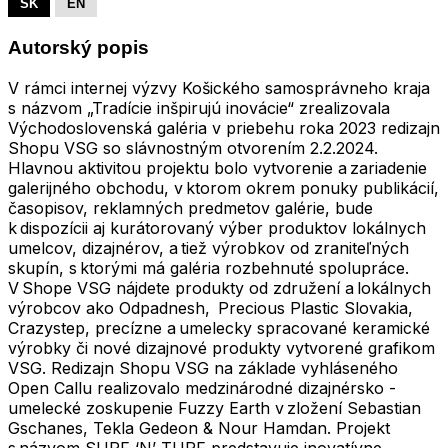
SK
EN
Autorský popis
V rámci internej výzvy Košického samosprávneho kraja
s názvom „Tradície inšpirujú inovácie“ zrealizovala
Východoslovenská galéria v priebehu roka 2023 redizajn
Shopu VSG so slávnostným otvorením 2.2.2024.
Hlavnou aktivitou projektu bolo vytvorenie a zariadenie
galerijného obchodu, v ktorom okrem ponuky publikácií,
časopisov, reklamných predmetov galérie, bude
k dispozícii aj kurátorovaný výber produktov lokálnych
umelcov, dizajnérov, a tiež výrobkov od zraniteľných
skupín, s ktorými má galéria rozbehnuté spolupráce.
V Shope VSG nájdete produkty od združení a lokálnych
výrobcov ako Odpadnesh, Precious Plastic Slovakia,
Crazystep, precízne a umelecky spracované keramické
výrobky či nové dizajnové produkty vytvorené grafikom
VSG. Redizajn Shopu VSG na základe vyhláseného
Open Callu realizovalo medzinárodné dizajnérsko -
umelecké zoskupenie Fuzzy Earth v zložení Sebastian
Gschanes, Tekla Gedeon & Nour Hamdan. Projekt
s názvom SURF ‘N’ TURF predstavuje inovatívne,