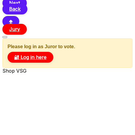
Next
Back
🢁
Jury
Please log in as Juror to vote.
🔐 Log in here
Shop VSG