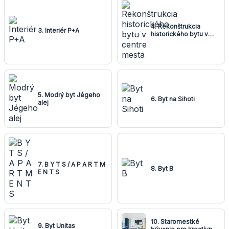
4. Rekonštrukcia
3. Interiér P+A
historického bytu v
centre mesta
5. Modrý byt Jégeho
6. Byt na Sihoti
alej
7. B Y T S / A P A R T M
8. Byt B
E N T S
10. Staromestké
9. Byt Unitas