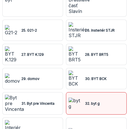
25. G21-2
26. Insteriér STJR
27. BYT K.129
28. BYT BRT5
29. domov
30. BYT BCK
31. Byt pre Vincenta
32. byt g