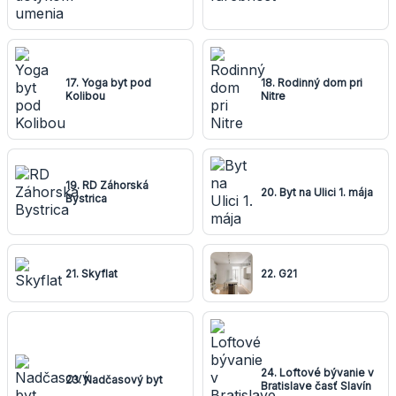
17. Yoga byt pod
18. Rodinný dom pri
Kolibou
Nitre
19. RD Záhorská
20. Byt na Ulici 1. mája
Bystrica
21. Skyflat
22. G21
24. Loftové bývanie v
23. Nadčasový byt
Bratislave časť Slavín