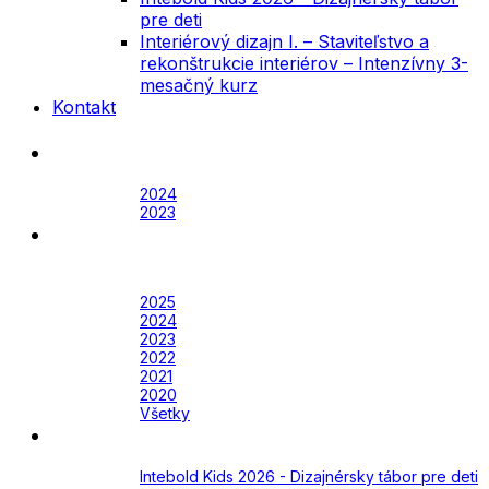
pre deti
Interiérový dizajn I. – Staviteľstvo a
rekonštrukcie interiérov – Intenzívny 3-
mesačný kurz
Kontakt
Festival
Archív
2024
2023
Awards
Awards 2026
Archív
2025
2024
2023
2022
2021
2020
Všetky
Academy
Aktuálne
Intebold Kids 2026 - Dizajnérsky tábor pre deti