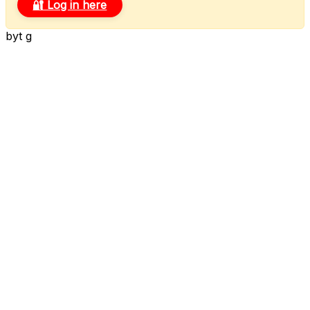
🔐 Log in here
byt g