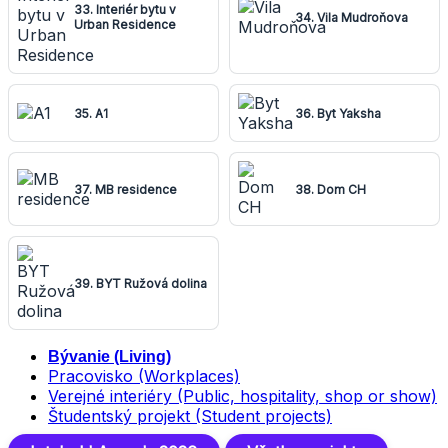
33. Interiér bytu v
34. Vila Mudroňova
Urban Residence
35. A1
36. Byt Yaksha
37. MB residence
38. Dom CH
39. BYT Ružová dolina
Bývanie (Living)
Pracovisko (Workplaces)
Verejné interiéry (Public, hospitality, shop or show)
Študentský projekt (Student projects)