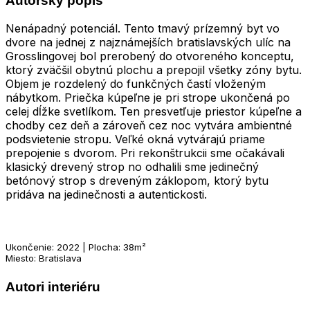
Autorský popis
Nenápadný potenciál. Tento tmavý prízemný byt vo
dvore na jednej z najznámejších bratislavských ulíc na
Grosslingovej bol prerobený do otvoreného konceptu,
ktorý zväčšil obytnú plochu a prepojil všetky zóny bytu.
Objem je rozdelený do funkčných častí vloženým
nábytkom. Priečka kúpeľne je pri strope ukončená po
celej dĺžke svetlíkom. Ten presvetľuje priestor kúpeľne a
chodby cez deň a zároveň cez noc vytvára ambientné
podsvietenie stropu. Veľké okná vytvárajú priame
prepojenie s dvorom. Pri rekonštrukcii sme očakávali
klasický drevený strop no odhalili sme jedinečný
betónový strop s dreveným záklopom, ktorý bytu
pridáva na jedinečnosti a autentickosti.
Ukončenie: 2022 | Plocha: 38m²
Miesto: Bratislava
Autori interiéru