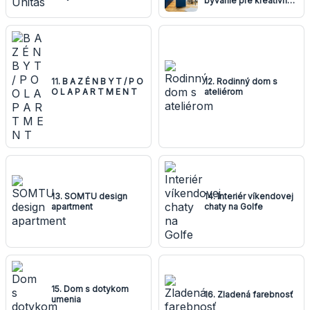
bývanie pre kreatívny
pár
11. B A Z É N B Y T / P O
12. Rodinný dom s
O L A P A R T M E N T
ateliérom
13. SOMTU design
14. Interiér víkendovej
apartment
chaty na Golfe
15. Dom s dotykom
16. Zladená farebnosť
umenia