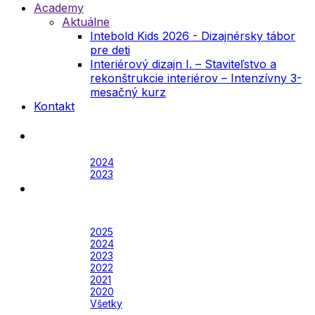
Academy
Aktuálne
Intebold Kids 2026 - Dizajnérsky tábor
pre deti
Interiérový dizajn I. – Staviteľstvo a
rekonštrukcie interiérov – Intenzívny 3-
mesačný kurz
Kontakt
Festival
Archív
2024
2023
Awards
Awards 2026
Archív
2025
2024
2023
2022
2021
2020
Všetky