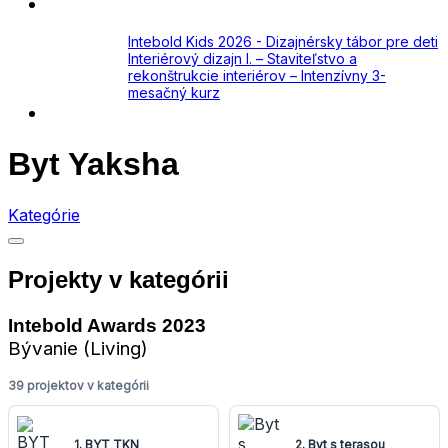
Academy
Aktuálne
Intebold Kids 2026 - Dizajnérsky tábor pre deti
Interiérový dizajn I. – Staviteľstvo a
rekonštrukcie interiérov – Intenzívny 3-
mesačný kurz
Kontakt
Byt Yaksha
Kategórie
Projekty v kategórii
Intebold Awards 2023
Bývanie (Living)
39 projektov v kategórii
1. BYT TKN
2. Byt s terasou