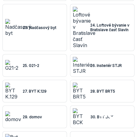
24. Loftové bývanie v
23. Nadčasový byt
Bratislave časť Slavín
25. G21-2
26. Insteriér STJR
27. BYT K.129
28. BYT BRT5
29. domov
30. BYT BCK