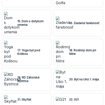
15. Dom s dotykom
16. Zladená farebnosť
umenia
17. Yoga byt pod
18. Rodinný dom pri
Kolibou
Nitre
19. RD Záhorská
20. Byt na Ulici 1. mája
Bystrica
21. Skyflat
22. G21