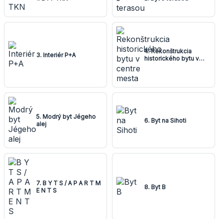
4. Rekonštrukcia
3. Interiér P+A
historického bytu v
centre mesta
5. Modrý byt Jégeho
6. Byt na Sihoti
alej
7. B Y T S / A P A R T M
8. Byt B
E N T S