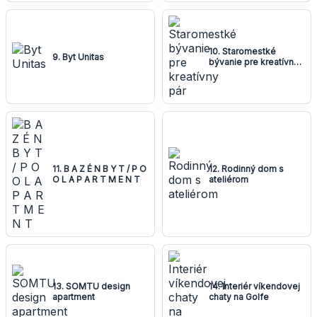
10. Staromestké
9. Byt Unitas
bývanie pre kreatívny
pár
11. B A Z É N B Y T / P O
12. Rodinný dom s
O L A P A R T M E N T
ateliérom
13. SOMTU design
14. Interiér víkendovej
apartment
chaty na Golfe