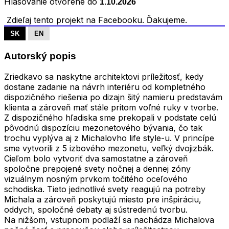
Hlasovanie otvorené do
1.10.2026
Zdieľaj tento projekt na Facebooku. Ďakujeme.
SK
EN
Autorský popis
Zriedkavo sa naskytne architektovi príležitosť, kedy
dostane zadanie na návrh interiéru od kompletného
dispozičného riešenia po dizajn šitý namieru predstavám
klienta a zároveň mať stále pritom voľné ruky v tvorbe.
Z dispozičného hľadiska sme prekopali v podstate celú
pôvodnú dispozíciu mezonetového bývania, čo tak
trochu vyplýva aj z Michalovho life style-u. V princípe
sme vytvorili z 5 izbového mezonetu, veľký dvojizbák.
Cieľom bolo vytvoriť dva samostatne a zároveň
spoločne prepojené svety nočnej a dennej zóny
vizuálnym nosným prvkom točitého oceľového
schodiska. Tieto jednotlivé svety reagujú na potreby
Michala a zároveň poskytujú miesto pre inšpiráciu,
oddych, spoločné debaty aj sústredenú tvorbu.
Na nižšom, vstupnom podlaží sa nachádza Michalova