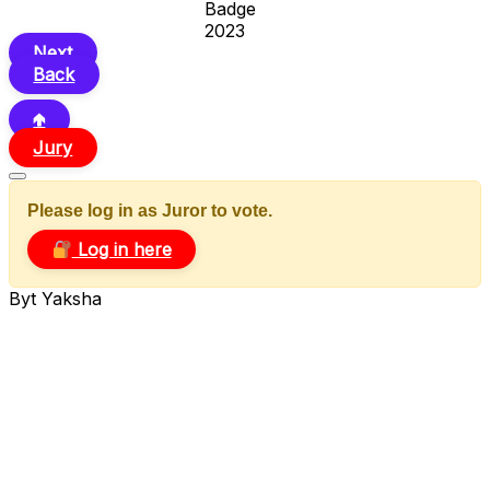
Next
Back
🢁
Jury
Please log in as Juror to vote.
Log in here
Byt Yaksha