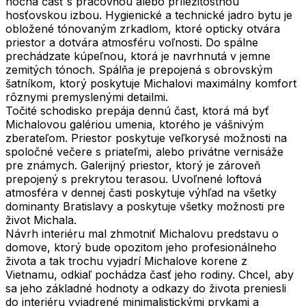
nočná časť s pracovňou alebo príležitostnou
hosťovskou izbou. Hygienické a technické jadro bytu je
obložené tónovaným zrkadlom, ktoré opticky otvára
priestor a dotvára atmosféru voľnosti. Do spálne
prechádzate kúpeľnou, ktorá je navrhnutá v jemne
zemitých tónoch. Spálňa je prepojená s obrovským
šatníkom, ktorý poskytuje Michalovi maximálny komfort
rôznymi premyslenými detailmi.
Točité schodisko prepája dennú čast, ktorá má byť
Michalovou galériou umenia, ktorého je vášnivým
zberateľom. Priestor poskytuje veľkorysé možnosti na
spoločné večere s priateľmi, alebo privátne vernisáže
pre známych. Galerijný priestor, ktorý je zároveň
prepojený s prekrytou terasou. Uvoľnené loftová
atmosféra v dennej časti poskytuje výhľad na všetky
dominanty Bratislavy a poskytuje všetky možnosti pre
život Michala.
Návrh interiéru mal zhmotniť Michalovu predstavu o
domove, ktorý bude opozitom jeho profesionálneho
života a tak trochu vyjadrí Michalove korene z
Vietnamu, odkiaľ pochádza časť jeho rodiny. Chcel, aby
sa jeho základné hodnoty a odkazy do života preniesli
do interiéru vyjadrené minimalistickými prvkami a