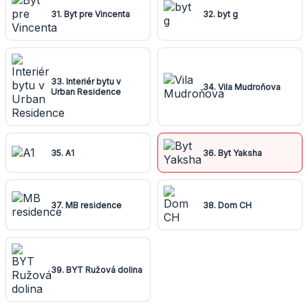
31. Byt pre Vincenta
32. byt g
33. Interiér bytu v
34. Vila Mudroňova
Urban Residence
35. A1
36. Byt Yaksha
37. MB residence
38. Dom CH
39. BYT Ružová dolina